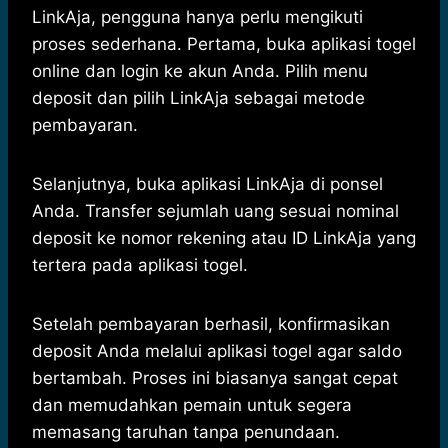
LinkAja, pengguna hanya perlu mengikuti
proses sederhana. Pertama, buka aplikasi togel
online dan login ke akun Anda. Pilih menu
deposit dan pilih LinkAja sebagai metode
pembayaran.
Selanjutnya, buka aplikasi LinkAja di ponsel
Anda. Transfer sejumlah uang sesuai nominal
deposit ke nomor rekening atau ID LinkAja yang
tertera pada aplikasi togel.
Setelah pembayaran berhasil, konfirmasikan
deposit Anda melalui aplikasi togel agar saldo
bertambah. Proses ini biasanya sangat cepat
dan memudahkan pemain untuk segera
memasang taruhan tanpa penundaan.