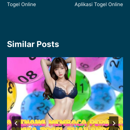
Togel Online
Aplikasi Togel Online
Similar Posts