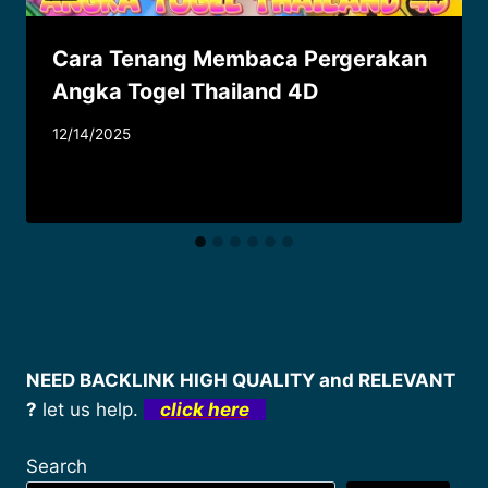
Cara Tenang Membaca Pergerakan
Angka Togel Thailand 4D
12/14/2025
NEED BACKLINK HIGH QUALITY and RELEVANT
?
let us help.
click here
Search