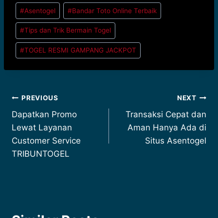
Post
#
Asentogel
#
Bandar Toto Online Terbaik
Tags:
#
Tips dan Trik Bermain Togel
#
TOGEL RESMI GAMPANG JACKPOT
Post
PREVIOUS
NEXT
Dapatkan Promo
Transaksi Cepat dan
navigation
Lewat Layanan
Aman Hanya Ada di
Customer Service
Situs Asentogel
TRIBUNTOGEL