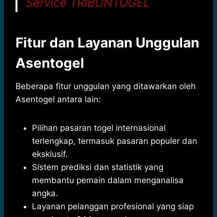
Service TRIBUNTOGEL
Fitur dan Layanan Unggulan
Asentogel
Beberapa fitur unggulan yang ditawarkan oleh
Asentogel antara lain:
Pilihan pasaran togel internasional
terlengkap, termasuk pasaran populer dan
eksklusif.
Sistem prediksi dan statistik yang
membantu pemain dalam menganalisa
angka.
Layanan pelanggan profesional yang siap