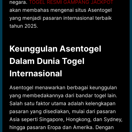
negara
.
TOGEL RESMI GAMPANG JACKPOT
akan membahas mengenai situs Asentogel
yang menjadi pasaran internasional terbaik
tahun 2025.
Keunggulan Asentogel
Dalam Dunia Togel
Internasional
Asentogel menawarkan berbagai keunggulan
yang membedakannya dari bandar togel lain.
Salah satu faktor utama adalah kelengkapan
pasaran yang disediakan, mulai dari pasaran
Asia seperti Singapore, Hongkong, dan Sydney,
hingga pasaran Eropa dan Amerika. Dengan