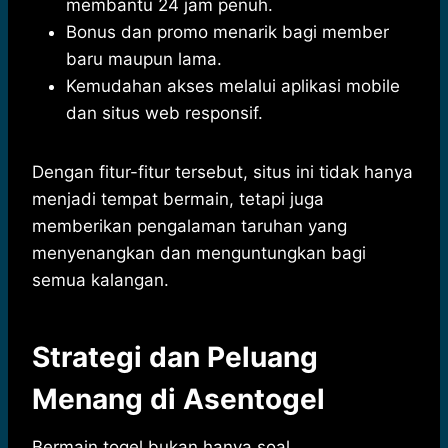
membantu 24 jam penuh.
Bonus dan promo menarik bagi member
baru maupun lama.
Kemudahan akses melalui aplikasi mobile
dan situs web responsif.
Dengan fitur-fitur tersebut, situs ini tidak hanya
menjadi tempat bermain, tetapi juga
memberikan pengalaman taruhan yang
menyenangkan dan menguntungkan bagi
semua kalangan
.
Strategi dan Peluang
Menang di Asentogel
Bermain togel bukan hanya soal