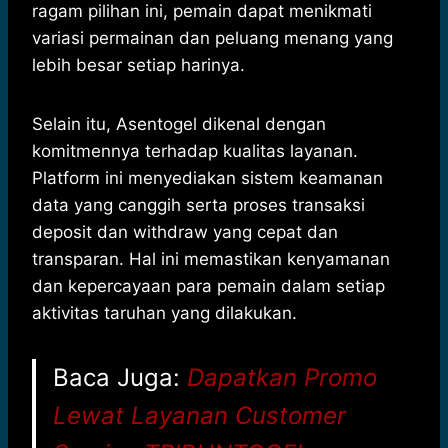
ragam pilihan ini, pemain dapat menikmati
variasi permainan dan peluang menang yang
lebih besar setiap harinya
.
Selain itu, Asentogel dikenal dengan
komitmennya terhadap kualitas layanan.
Platform ini menyediakan sistem keamanan
data yang canggih serta proses transaksi
deposit dan withdraw yang cepat dan
transparan. Hal ini memastikan kenyamanan
dan kepercayaan para pemain dalam setiap
aktivitas taruhan yang dilakukan
.
Baca Juga:
Dapatkan Promo
Lewat Layanan Customer