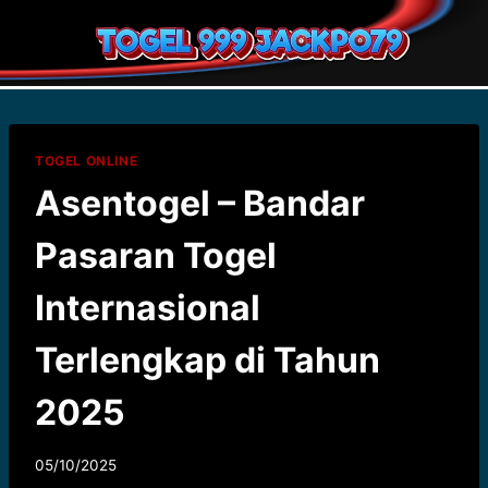
Skip
to
content
TOGEL ONLINE
Asentogel – Bandar
Pasaran Togel
Internasional
Terlengkap di Tahun
2025
By
05/10/2025
admin9992379