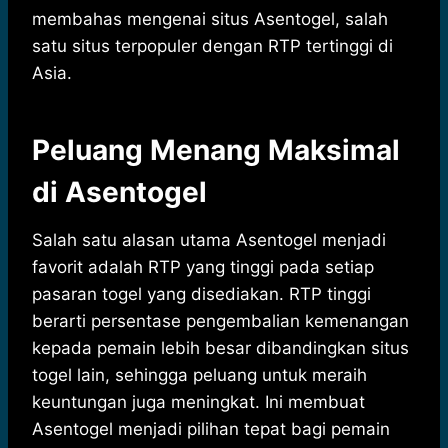
membahas mengenai situs Asentogel, salah
satu situs terpopuler dengan RTP tertinggi di
Asia.
Peluang Menang Maksimal
di Asentogel
Salah satu alasan utama Asentogel menjadi
favorit adalah RTP yang tinggi pada setiap
pasaran togel yang disediakan. RTP tinggi
berarti persentase pengembalian kemenangan
kepada pemain lebih besar dibandingkan situs
togel lain, sehingga peluang untuk meraih
keuntungan juga meningkat. Ini membuat
Asentogel menjadi pilihan tepat bagi pemain