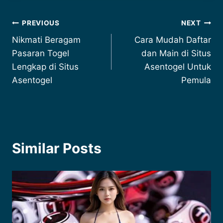
Post
PREVIOUS
NEXT
Nikmati Beragam
Cara Mudah Daftar
navigation
Pasaran Togel
dan Main di Situs
Lengkap di Situs
Asentogel Untuk
Asentogel
Pemula
Similar Posts