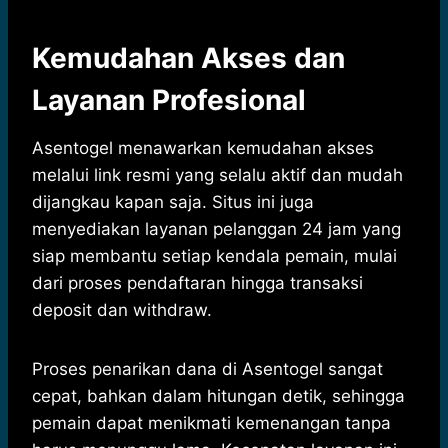
Kemudahan Akses dan
Layanan Profesional
Asentogel menawarkan kemudahan akses
melalui link resmi yang selalu aktif dan mudah
dijangkau kapan saja. Situs ini juga
menyediakan layanan pelanggan 24 jam yang
siap membantu setiap kendala pemain, mulai
dari proses pendaftaran hingga transaksi
deposit dan withdraw.
Proses penarikan dana di Asentogel sangat
cepat, bahkan dalam hitungan detik, sehingga
pemain dapat menikmati kemenangan tanpa