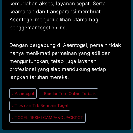
kemudahan akses, layanan cepat. Serta
keamanan dan transparansi membuat
Asentogel menjadi pilihan utama bagi
penggemar togel online.
Dengan bergabung di Asentogel, pemain tidak
hanya menikmati permainan yang adil dan
menguntungkan, tetapi juga layanan
profesional yang siap mendukung setiap
langkah taruhan mereka.
Post
#
Asentogel
#
Bandar Toto Online Terbaik
Tags:
#
Tips dan Trik Bermain Togel
#
TOGEL RESMI GAMPANG JACKPOT