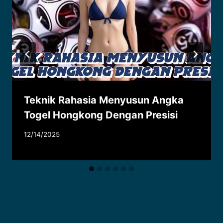
Teknik Rahasia Menyusun Angka
Togel Hongkong Dengan Presisi
12/14/2025