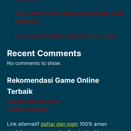
Cara Ampuh Untuk Meraih Kemenangan Togel
Argentina
Cara Akurat Prediksi Togel Ohio Eve Harian
Recent Comments
No comments to show.
Rekomendasi Game Online
Terbaik
Bandar Fusototo Login
Prediksi Fusototo
Link alternatif
daftar dan login
100% aman