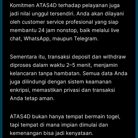
Komitmen ATAS4D terhadap pelayanan juga
jadi nilai unggul tersendiri. Anda akan dilayani
oleh customer service profesional yang siap
membantu 24 jam nonstop, baik melalui live
chat, WhatsApp, maupun Telegram.
Sementara itu, transaksi deposit dan withdraw
diproses dalam waktu 2–5 menit, menjamin
kelancaran tanpa hambatan. Semua data Anda
juga dilindungi dengan sistem keamanan
enkripsi, memastikan privasi dan transaksi
Anda tetap aman.
ATAS4D bukan hanya tempat bermain togel,
tapi tempat di mana impian dimulai dan
kemenangan bisa jadi kenyataan.