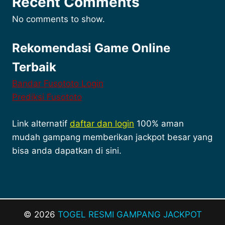
Recent Comments
No comments to show.
Rekomendasi Game Online
Terbaik
Bandar Fusototo Login
Prediksi Fusototo
Link alternatif
daftar dan login
100% aman
mudah gampang memberikan jackpot besar yang
bisa anda dapatkan di sini.
© 2026
TOGEL RESMI GAMPANG JACKPOT