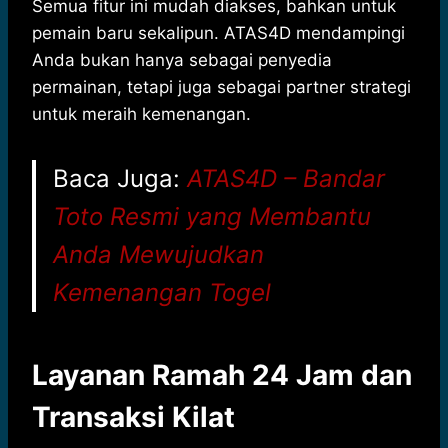
Semua fitur ini mudah diakses, bahkan untuk
pemain baru sekalipun. ATAS4D mendampingi
Anda bukan hanya sebagai penyedia
permainan, tetapi juga sebagai partner strategi
untuk meraih kemenangan.
Baca Juga:
ATAS4D – Bandar
Toto Resmi yang Membantu
Anda Mewujudkan
Kemenangan Togel
Layanan Ramah 24 Jam dan
Transaksi Kilat