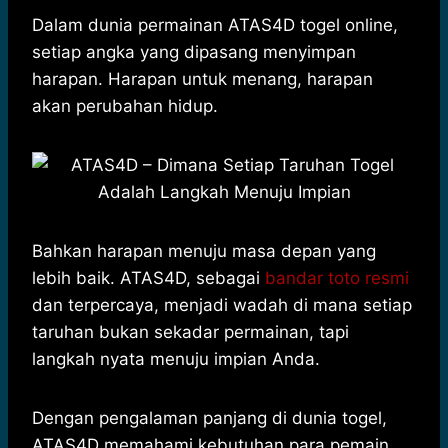
h
a
e
e
k
i
a
c
s
l
y
n
Dalam dunia permainan ATAS4D togel online,
t
e
s
e
p
e
setiap angka yang dipasang menyimpan
s
b
e
g
e
harapan. Harapan untuk menang, harapan
A
o
n
r
akan perubahan hidup.
p
o
g
a
p
k
e
m
r
Bahkan harapan menuju masa depan yang
lebih baik. ATAS4D, sebagai
bandar toto resmi
dan terpercaya, menjadi wadah di mana setiap
taruhan bukan sekadar permainan, tapi
langkah nyata menuju impian Anda.
Dengan pengalaman panjang di dunia togel,
ATAS4D memahami kebutuhan para pemain.