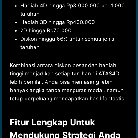
Hadiah 4D hingga Rp3.000.000 per 1.000
taruhan
Hadiah 3D hingga Rp400.000
2D hingga Rp70.000
Diskon hingga 66% untuk semua jenis
taruhan
Kombinasi antara diskon besar dan hadiah
tinggi menjadikan setiap taruhan di ATAS4D
lebih bernilai. Anda bisa memasang lebih
banyak angka tanpa menguras modal, namun
tetap berpeluang mendapatkan hasil fantastis.
Fitur Lengkap Untuk
Mendukung Strategi Anda