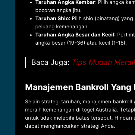
Taruhan Angka Kembar
: Pilih angka k
bocoran angka jitu.
Taruhan Shio
: Pilih shio (binatang) ya
peluang kemenangan.
Taruhan Angka Besar dan Kecil
: Perti
angka besar (19-36) atau kecil (1-18).
Baca Juga:
Tips Mudah Meraih
Manajemen Bankroll Yang D
Selain strategi taruhan, manajemen bankroll 
meraih kemenangan di togel Australia. Tetap
untuk tidak melebihi batas tersebut. Hindari 
dapat menghancurkan strategi Anda.