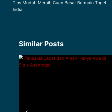
Tips Mudah Meraih Cuan Besar Bermain Togel
navigation
India
Similar Posts