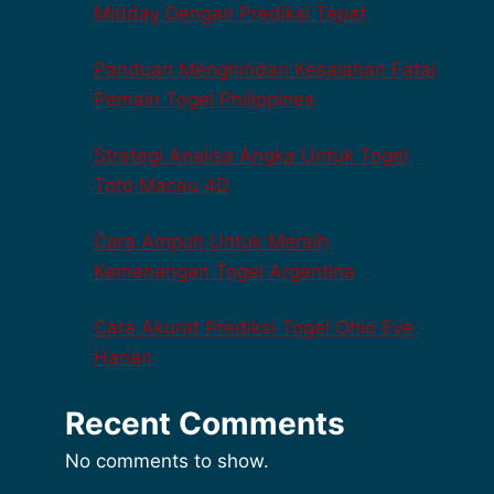
Midday Dengan Prediksi Tepat
Panduan Menghindari Kesalahan Fatal
Pemain Togel Philippines
Strategi Analisa Angka Untuk Togel
Toto Macau 4D
Cara Ampuh Untuk Meraih
Kemenangan Togel Argentina
Cara Akurat Prediksi Togel Ohio Eve
Harian
Recent Comments
No comments to show.