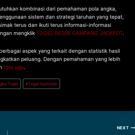
utuhkan kombinasi dari pemahaman pola angka,
enggunaan sistem dan strategi taruhan yang tepat,
simak terus dan ikuti terus informasi-informasi
dengan mengklik
TOGEL RESMI GAMPANG JACKPOT
.
berbagai aspek yang terkait dengan statistik hasil
eningkatkan peluang. Dengan pemahaman yang lebih
an
toto sgp
.
gka Togel
#
Togel Australia
NEXT