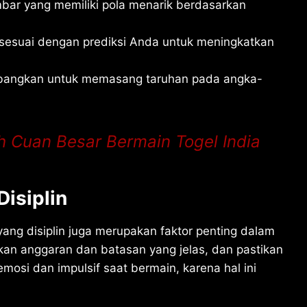
embar yang memiliki pola menarik berdasarkan
ng sesuai dengan prediksi Anda untuk meningkatkan
mbangkan untuk memasang taruhan pada angka-
 Cuan Besar Bermain Togel India
isiplin
yang disiplin juga merupakan faktor penting dalam
kan anggaran dan batasan yang jelas, dan pastikan
emosi dan impulsif saat bermain, karena hal ini