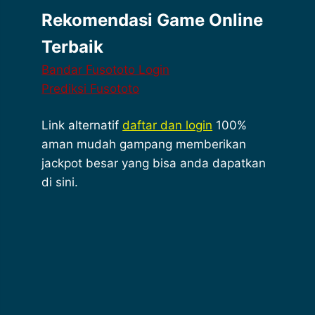
Rekomendasi Game Online
Terbaik
Bandar Fusototo Login
Prediksi Fusototo
Link alternatif
daftar dan login
100%
aman mudah gampang memberikan
jackpot besar yang bisa anda dapatkan
di sini.