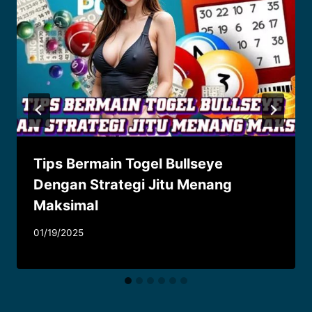
Tips Bermain Togel Bullseye
Dengan Strategi Jitu Menang
Maksimal
01/19/2025