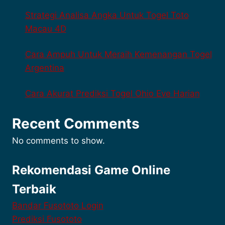
Strategi Analisa Angka Untuk Togel Toto
Macau 4D
Cara Ampuh Untuk Meraih Kemenangan Togel
Argentina
Cara Akurat Prediksi Togel Ohio Eve Harian
Recent Comments
No comments to show.
Rekomendasi Game Online
Terbaik
Bandar Fusototo Login
Prediksi Fusototo