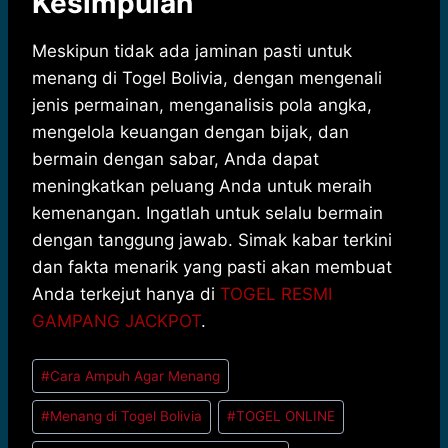
Kesimpulan
Meskipun tidak ada jaminan pasti untuk
menang di Togel Bolivia, dengan mengenali
jenis permainan, menganalisis pola angka,
mengelola keuangan dengan bijak, dan
bermain dengan sabar, Anda dapat
meningkatkan peluang Anda untuk meraih
kemenangan. Ingatlah untuk selalu bermain
dengan tanggung jawab. Simak kabar terkini
dan fakta menarik yang pasti akan membuat
Anda terkejut hanya di
TOGEL RESMI
GAMPANG JACKPOT
.
Post
#
Cara Ampuh Agar Menang
Tags:
#
Menang di Togel Bolivia
#
TOGEL ONLINE