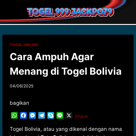
Skip
to
content
TOGEL ONLINE
Cara Ampuh Agar
Menang di Togel Bolivia
By
04/06/2025
admin9992379
bagikan
W
F
M
T
S
L
X
Share
h
a
e
e
k
i
a
c
s
l
y
n
Togel Bolivia, atau yang dikenal dengan nama
t
e
s
e
p
e