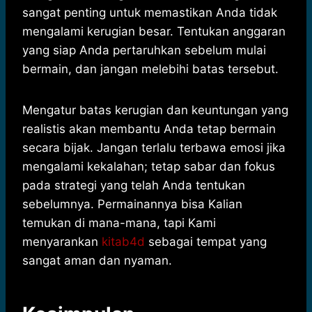
sangat penting untuk memastikan Anda tidak
mengalami kerugian besar. Tentukan anggaran
yang siap Anda pertaruhkan sebelum mulai
bermain, dan jangan melebihi batas tersebut.
Mengatur batas kerugian dan keuntungan yang
realistis akan membantu Anda tetap bermain
secara bijak. Jangan terlalu terbawa emosi jika
mengalami kekalahan; tetap sabar dan fokus
pada strategi yang telah Anda tentukan
sebelumnya. Permainannya bisa Kalian
temukan di mana-mana, tapi Kami
menyarankan
kitab4d
sebagai tempat yang
sangat aman dan nyaman.