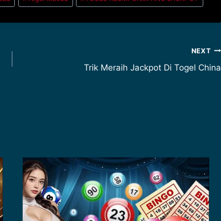
NEXT
Trik Meraih Jackpot Di Togel China