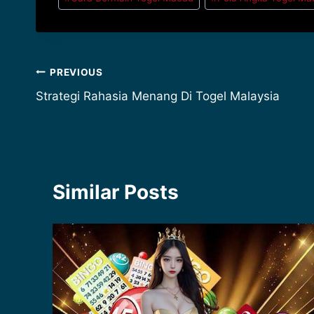
Tags:
Post
PREVIOUS
Strategi Rahasia Menang Di Togel Malaysia
navigation
Similar Posts