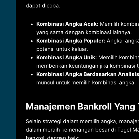
dapat dicoba:
Kombinasi Angka Acak:
Memilih kombin
yang sama dengan kombinasi lainnya.
Kombinasi Angka Populer:
Angka-angka y
potensi untuk keluar.
Kombinasi Angka Unik:
Memilih kombinas
memberikan keuntungan jika kombinasi t
Kombinasi Angka Berdasarkan Analisis
muncul untuk memilih kombinasi angka.
Manajemen Bankroll Yang 
Selain strategi dalam memilih angka, manaj
dalam meraih kemenangan besar di Togel Mac
bankroll dengan baik: