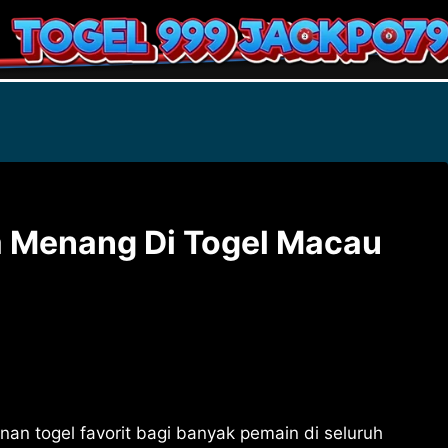
a Menang Di Togel Macau
nan togel favorit bagi banyak pemain di seluruh