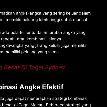
hatikan angka-angka yang sering keluar dalam
ni memiliki peluang lebih tinggi untuk muncul
 ada pola tertentu dalam urutan angka yang
i-rendah, atau kombinasi lainnya.
ngka-angka yang jarang keluar juga memiliki
ka memiliki peluang yang sama.
g Besar Di Togel Sydney
inasi Angka Efektif
da juga dapat menerapkan strategi kombinasi
 besar di Togel Macau. Beberapa strategi yang