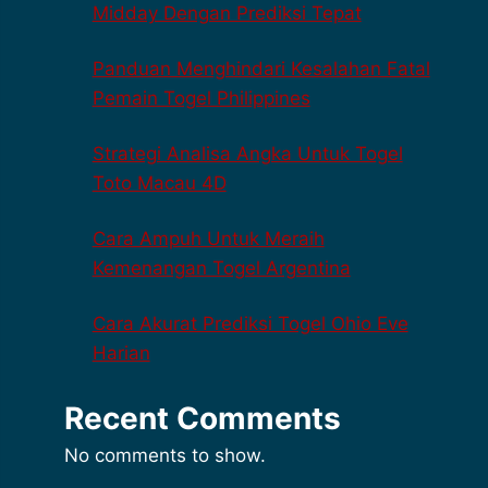
Midday Dengan Prediksi Tepat
Panduan Menghindari Kesalahan Fatal
Pemain Togel Philippines
Strategi Analisa Angka Untuk Togel
Toto Macau 4D
Cara Ampuh Untuk Meraih
Kemenangan Togel Argentina
Cara Akurat Prediksi Togel Ohio Eve
Harian
Recent Comments
No comments to show.