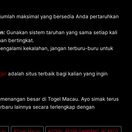
jumlah maksimal yang bersedia Anda pertaruhkan
n:
Gunakan sistem taruhan yang sama setiap kali
han bertingkat.
engalami kekalahan, jangan terburu-buru untuk
gel
adalah situs terbaik bagi kalian yang ingin
emenangan besar di Togel Macau.
Ayo simak terus
terbaru lainnya secara terlengkap dengan
.
cau
#
Togel Macau
#
TOGEL RESMI GAMPANG JACKPOT