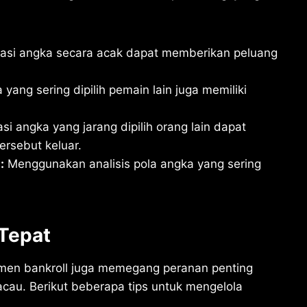
asi angka secara acak dapat memberikan peluang
ang sering dipilih pemain lain juga memiliki
i angka yang jarang dipilih orang lain dapat
ersebut keluar.
:
Menggunakan analisis pola angka yang sering
Tepat
emen bankroll juga memegang peranan penting
au. Berikut beberapa tips untuk mengelola