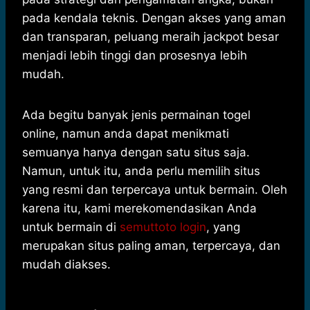
pada kendala teknis. Dengan akses yang aman
dan transparan, peluang meraih jackpot besar
menjadi lebih tinggi dan prosesnya lebih
mudah.
Ada begitu banyak jenis permainan togel
online, namun anda dapat menikmati
semuanya hanya dengan satu situs saja.
Namun, untuk itu, anda perlu memilih situs
yang resmi dan terpercaya untuk bermain. Oleh
karena itu, kami merekomendasikan Anda
untuk bermain di
semuttoto login
, yang
merupakan situs paling aman, terpercaya, dan
mudah diakses.