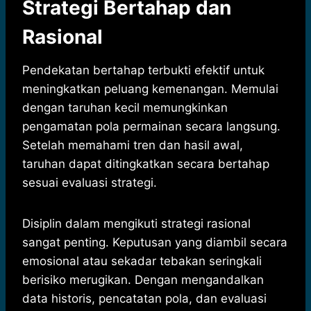
Strategi Bertahap dan
Rasional
Pendekatan bertahap terbukti efektif untuk
meningkatkan peluang kemenangan. Memulai
dengan taruhan kecil memungkinkan
pengamatan pola permainan secara langsung.
Setelah memahami tren dan hasil awal,
taruhan dapat ditingkatkan secara bertahap
sesuai evaluasi strategi.
Disiplin dalam mengikuti strategi rasional
sangat penting. Keputusan yang diambil secara
emosional atau sekadar tebakan seringkali
berisiko merugikan. Dengan mengandalkan
data historis, pencatatan pola, dan evaluasi