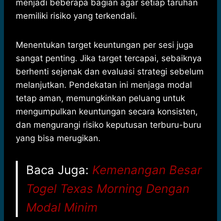
menjadi beberapa bagian agar setiap taruhan
memiliki risiko yang terkendali.
Menentukan target keuntungan per sesi juga
sangat penting. Jika target tercapai, sebaiknya
berhenti sejenak dan evaluasi strategi sebelum
melanjutkan. Pendekatan ini menjaga modal
tetap aman, memungkinkan peluang untuk
mengumpulkan keuntungan secara konsisten,
dan mengurangi risiko keputusan terburu-buru
yang bisa merugikan.
Baca Juga:
Kemenangan Besar
Togel Texas Morning Dengan
Modal Minim