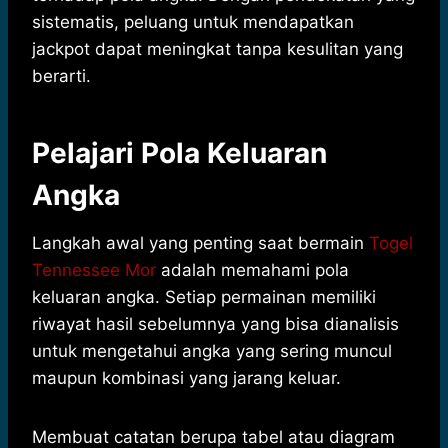
sistematis, peluang untuk mendapatkan
jackpot dapat meningkat tanpa kesulitan yang
berarti.
Pelajari Pola Keluaran
Angka
Langkah awal yang penting saat bermain
Togel
Tennessee Mor
adalah memahami pola
keluaran angka. Setiap permainan memiliki
riwayat hasil sebelumnya yang bisa dianalisis
untuk mengetahui angka yang sering muncul
maupun kombinasi yang jarang keluar.
Membuat catatan berupa tabel atau diagram