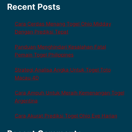
Recent Posts
Cara Cerdas Menang Togel Ohio Midday
Dengan Prediksi Tepat
Panduan Menghindari Kesalahan Fatal
Pemain Togel Philippines
Strategi Analisa Angka Untuk Togel Toto
Macau 4D
Cara Ampuh Untuk Meraih Kemenangan Togel
Argentina
Cara Akurat Prediksi Togel Ohio Eve Harian