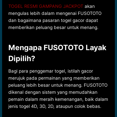
TOGEL RESMI GAMPANG JACKPOT
akan
mengulas lebih dalam mengenai FUSOTOTO
dan bagaimana pasaran togel gacor dapat
memberikan peluang besar untuk menang.
Mengapa FUSOTOTO Layak
Dipilih?
Bagi para penggemar togel, istilah gacor
merujuk pada permainan yang memberikan
peluang lebih besar untuk menang. FUSOTOTO
dikenal dengan sistem yang memudahkan
pemain dalam meraih kemenangan, baik dalam
jenis togel 4D, 3D, 2D, ataupun colok bebas.