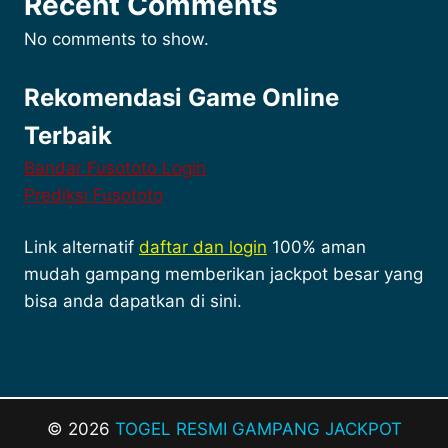
Recent Comments
No comments to show.
Rekomendasi Game Online
Terbaik
Bandar Fusototo Login
Prediksi Fusototo
Link alternatif
daftar dan login
100% aman
mudah gampang memberikan jackpot besar yang
bisa anda dapatkan di sini.
© 2026
TOGEL RESMI GAMPANG JACKPOT