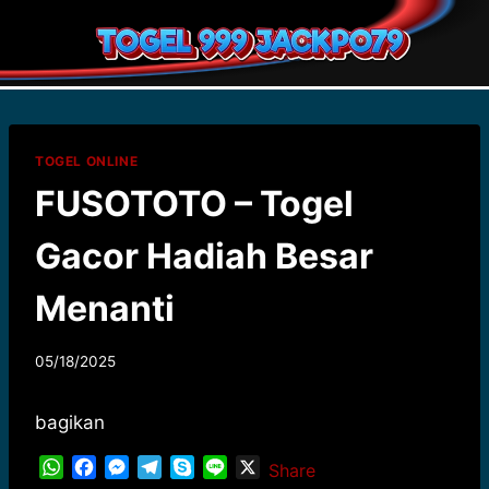
Skip
to
content
TOGEL ONLINE
FUSOTOTO – Togel
Gacor Hadiah Besar
Menanti
By
05/18/2025
admin9992379
bagikan
W
F
M
T
S
L
X
Share