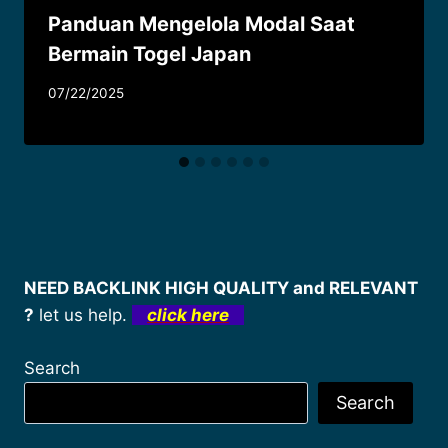
Panduan Mengelola Modal Saat
Bermain Togel Japan
07/22/2025
NEED BACKLINK HIGH QUALITY and RELEVANT
?
let us help.
click here
Search
Search