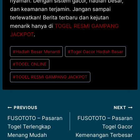
nyaman. Dengan sistem gacor, hadiah besar,
dan keamanan terjamin. Jangan sampai
terlewatkan! Berita terbaru dan kejutan
menarik hanya di
TOGEL RESMI GAMPANG
JACKPOT
.
Post
#
Hadiah Besar Menanti
#
Togel Gacor Hadiah Besar
Tags:
#
TOGEL ONLINE
#
TOGEL RESMI GAMPANG JACKPOT
Post
PREVIOUS
NEXT
FUSOTOTO – Pasaran
FUSOTOTO – Pasaran
navigation
Togel Terlengkap
Togel Gacor
Menang Mudah
Kemenangan Terbesar