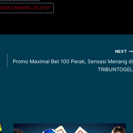
RESMI GAMPANG JACKPOT
NEXT
Promo Maximal Bet 100 Perak, Sensasi Menang di
TRIBUNTOGEL