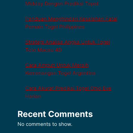
Midday Dengan Prediksi Tepat
Panduan Menghindari Kesalahan Fatal
Pemain Togel Philippines
Strategi Analisa Angka Untuk Togel
Toto Macau 4D
Cara Ampuh Untuk Meraih
Kemenangan Togel Argentina
Cara Akurat Prediksi Togel Ohio Eve
Harian
Recent Comments
No comments to show.