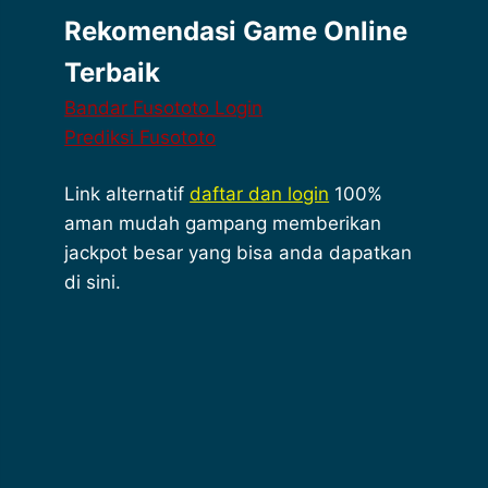
Rekomendasi Game Online
Terbaik
Bandar Fusototo Login
Prediksi Fusototo
Link alternatif
daftar dan login
100%
aman mudah gampang memberikan
jackpot besar yang bisa anda dapatkan
di sini.