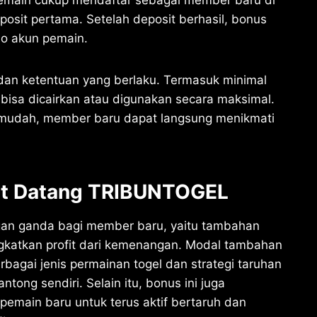
emain cukup mendaftar sebagai member baru di
sit pertama. Setelah deposit berhasil, bonus
do akun pemain.
dan ketentuan yang berlaku. Termasuk minimal
 bisa dicairkan atau digunakan secara maksimal.
 mudah, member baru dapat langsung menikmati
at Datang TRIBUNTOGEL
an ganda bagi member baru, yaitu tambahan
katkan profit dari kemenangan. Modal tambahan
agai jenis permainan togel dan strategi taruhan
tong sendiri. Selain itu, bonus ini juga
pemain baru untuk terus aktif bertaruh dan