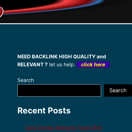
NEED BACKLINK HIGH QUALITY and
RELEVANT ?
let us help.
click here
Search
Search
Recent Posts
Cara Cerdas Menang Togel Ohio