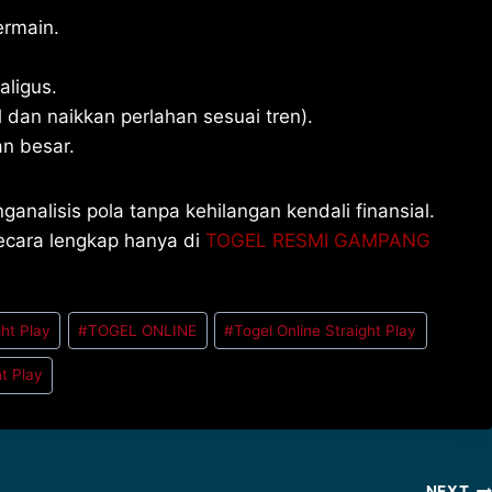
ermain.
ligus.
l dan naikkan perlahan sesuai tren).
n besar.
analisis pola tanpa kehilangan kendali finansial.
 secara lengkap hanya di
TOGEL RESMI GAMPANG
ght Play
#
TOGEL ONLINE
#
Togel Online Straight Play
ht Play
NEXT