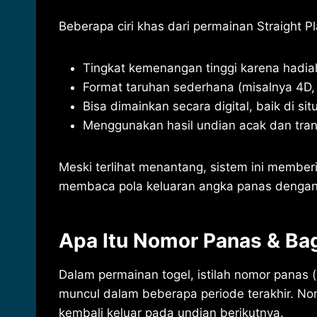
Beberapa ciri khas dari permainan Straight Pl
Tingkat kemenangan tinggi karena hadia
Format taruhan sederhana (misalnya 4D, 
Bisa dimainkan secara digital, baik di sit
Menggunakan hasil undian acak dan tran
Meski terlihat menantang, sistem ini memb
membaca pola keluaran angka panas dengan
Apa Itu Nomor Panas & Ba
Dalam permainan togel, istilah nomor panas
muncul dalam beberapa periode terakhir. Nom
kembali keluar pada undian berikutnya.