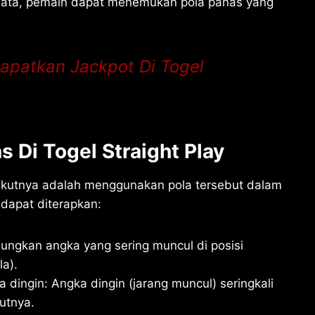
 data, pemain dapat menemukan pola panas yang
patkan Jackpot Di Togel
Di Togel Straight Play
rikutnya adalah menggunakan pola tersebut dalam
 dapat diterapkan:
ungkan angka yang sering muncul di posisi
la).
ingin: Angka dingin (jarang muncul) seringkali
utnya.