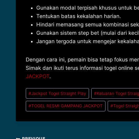
Gunakan modal terpisah khusus untuk b
Tentukan batas kekalahan harian.
Hindari memasang semua kombinasi seka
Gunakan sistem step bet (mulai dari keci
Jangan tergoda untuk mengejar kekalaha
Dengan cara ini, pemain bisa tetap fokus meng
Simak dan ikuti terus informasi togel online
JACKPOT
.
Post
#
Jackpot Togel Straight Play
#
Keluaran Togel Strai
Tags:
#
TOGEL RESMI GAMPANG JACKPOT
#
Togel Straig
PREVIOUS