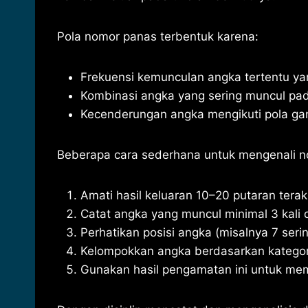
Pola nomor panas terbentuk karena:
Frekuensi kemunculan angka tertentu ya
Kombinasi angka yang sering muncul pada
Kecenderungan angka mengikuti pola ganj
Beberapa cara sederhana untuk mengenali no
Amati hasil keluaran 10–20 putaran terakh
Catat angka yang muncul minimal 3 kali 
Perhatikan posisi angka (misalnya 7 serin
Kelompokkan angka berdasarkan kategori
Gunakan hasil pengamatan ini untuk me