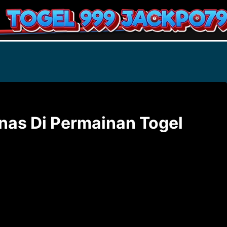
nas Di Permainan Togel