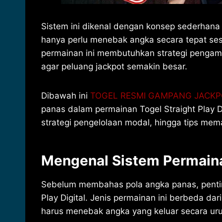
Sistem ini dikenal dengan konsep sederhana
hanya perlu menebak angka secara tepat sesu
permainan ini membutuhkan strategi pengama
agar peluang jackpot semakin besar.
Dibawah ini
TOGEL RESMI GAMPANG JACKP
panas dalam permainan Togel Straight Play D
strategi pengelolaan modal, hingga tips mema
Mengenal Sistem Permainan
Sebelum membahas pola angka panas, pentin
Play Digital. Jenis permainan ini berbeda da
harus menebak angka yang keluar secara urut