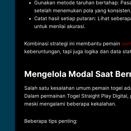
Gunakan metode taruhan bertahap: Pasang
setelah menemukan pola yang konsisten
Catat hasil setiap putaran: Lihat sebera
untuk menilai akurasi.
Kombinasi strategi ini membantu pemain
sem
keberuntungan, tapi juga logika dan data stat
Mengelola Modal Saat Berm
Salah satu kesalahan umum pemain togel adal
Dalam permainan Togel Straight Play Digital,
meski mengalami beberapa kekalahan.
Beberapa tips penting: