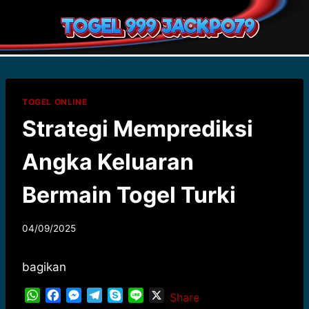
Skip
to
content
TOGEL ONLINE
Strategi Memprediksi
Angka Keluaran
Bermain Togel Turki
By
04/09/2025
admin9992379
bagikan
W
F
M
T
S
L
X
Share