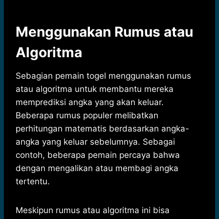
Menggunakan Rumus atau
Algoritma
Sebagian pemain togel menggunakan rumus
atau algoritma untuk membantu mereka
memprediksi angka yang akan keluar.
Beberapa rumus populer melibatkan
perhitungan matematis berdasarkan angka-
angka yang keluar sebelumnya. Sebagai
contoh, beberapa pemain percaya bahwa
dengan mengalikan atau membagi angka
tertentu.
Meskipun rumus atau algoritma ini bisa