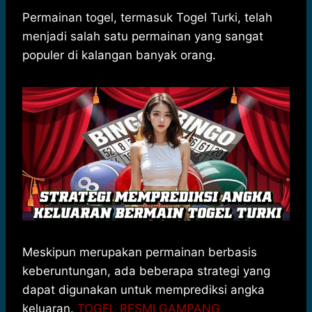
h
a
e
e
k
i
a
c
s
l
y
n
Permainan togel, termasuk Togel Turki, telah
t
e
s
e
p
e
menjadi salah satu permainan yang sangat
s
b
e
g
e
populer di kalangan banyak orang.
A
o
n
r
p
o
g
a
p
k
e
m
r
Meskipun merupakan permainan berbasis
keberuntungan, ada beberapa strategi yang
dapat digunakan untuk memprediksi angka
keluaran.
TOGEL RESMI GAMPANG