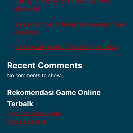
Strategi Analisa Angka Untuk Togel Toto
Macau 4D
Cara Ampuh Untuk Meraih Kemenangan Togel
Argentina
Cara Akurat Prediksi Togel Ohio Eve Harian
Recent Comments
No comments to show.
Rekomendasi Game Online
Terbaik
Bandar Fusototo Login
Prediksi Fusototo