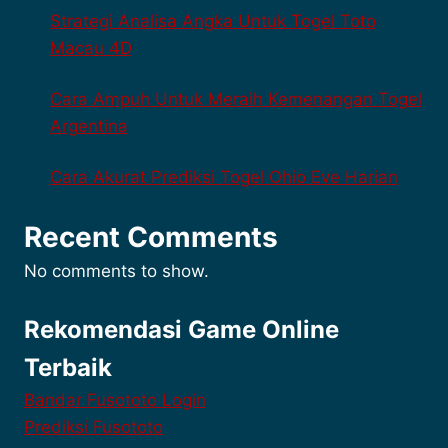
Strategi Analisa Angka Untuk Togel Toto
Macau 4D
Cara Ampuh Untuk Meraih Kemenangan Togel
Argentina
Cara Akurat Prediksi Togel Ohio Eve Harian
Recent Comments
No comments to show.
Rekomendasi Game Online
Terbaik
Bandar Fusototo Login
Prediksi Fusototo