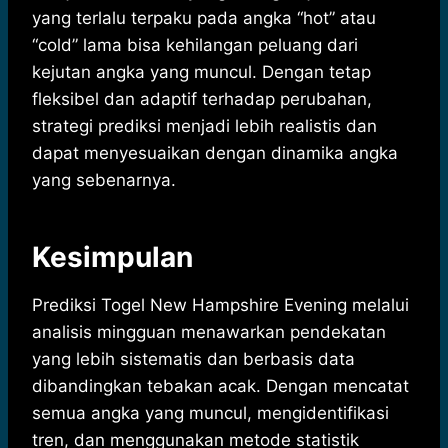
yang terlalu terpaku pada angka “hot” atau
“cold” lama bisa kehilangan peluang dari
kejutan angka yang muncul. Dengan tetap
fleksibel dan adaptif terhadap perubahan,
strategi prediksi menjadi lebih realistis dan
dapat menyesuaikan dengan dinamika angka
yang sebenarnya.
Kesimpulan
Prediksi Togel New Hampshire Evening melalui
analisis mingguan menawarkan pendekatan
yang lebih sistematis dan berbasis data
dibandingkan tebakan acak. Dengan mencatat
semua angka yang muncul, mengidentifikasi
tren, dan menggunakan metode statistik