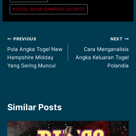
#
TOGEL RESMI GAMPANG JACKPOT
Post
PREVIOUS
NEXT
Pola Angka Togel New
Cara Menganalisis
navigation
Hampshire Midday
Angka Keluaran Togel
Yang Sering Muncul
Polandia
Similar Posts