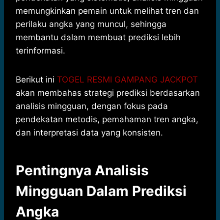
memungkinkan pemain untuk melihat tren dan
perilaku angka yang muncul, sehingga
membantu dalam membuat prediksi lebih
terinformasi.
Berikut ini
TOGEL RESMI GAMPANG JACKPOT
akan membahas strategi prediksi berdasarkan
analisis mingguan, dengan fokus pada
pendekatan metodis, pemahaman tren angka,
dan interpretasi data yang konsisten.
Pentingnya Analisis
Mingguan Dalam Prediksi
Angka