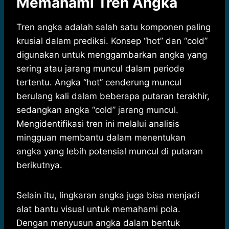
Memahami Tren Angka
Tren angka adalah salah satu komponen paling
krusial dalam prediksi. Konsep “hot” dan “cold”
digunakan untuk menggambarkan angka yang
sering atau jarang muncul dalam periode
tertentu. Angka “hot” cenderung muncul
berulang kali dalam beberapa putaran terakhir,
sedangkan angka “cold” jarang muncul.
Mengidentifikasi tren ini melalui analisis
mingguan membantu dalam menentukan
angka yang lebih potensial muncul di putaran
berikutnya.
Selain itu, lingkaran angka juga bisa menjadi
alat bantu visual untuk memahami pola.
Dengan menyusun angka dalam bentuk