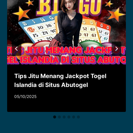
Tips Jitu Menang Jackpot Togel
Islandia di Situs Abutogel
05/10/2025