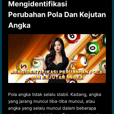
Mengidentifikasi
Perubahan Pola Dan Kejutan
Angka
Pola angka tidak selalu stabil. Kadang, angka
yang jarang muncul tiba-tiba muncul, atau
angka yang selalu muncul dalam beberapa