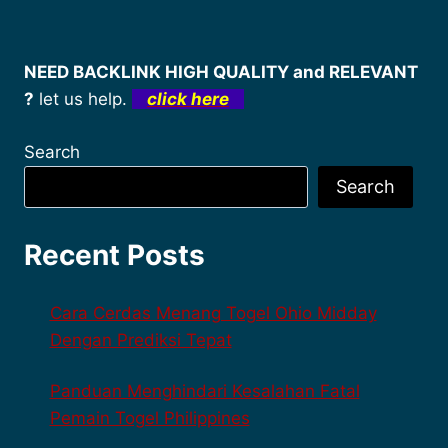
NEED BACKLINK HIGH QUALITY and RELEVANT
?
let us help.
click here
Search
Search
Recent Posts
Cara Cerdas Menang Togel Ohio Midday
Dengan Prediksi Tepat
Panduan Menghindari Kesalahan Fatal
Pemain Togel Philippines