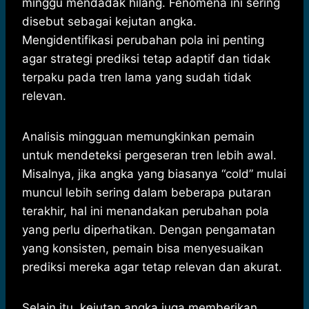
minggu mendadak hilang. Fenomena ini sering
disebut sebagai kejutan angka.
Mengidentifikasi perubahan pola ini penting
agar strategi prediksi tetap adaptif dan tidak
terpaku pada tren lama yang sudah tidak
relevan.
Analisis mingguan memungkinkan pemain
untuk mendeteksi pergeseran tren lebih awal.
Misalnya, jika angka yang biasanya “cold” mulai
muncul lebih sering dalam beberapa putaran
terakhir, hal ini menandakan perubahan pola
yang perlu diperhatikan. Dengan pengamatan
yang konsisten, pemain bisa menyesuaikan
prediksi mereka agar tetap relevan dan akurat.
Selain itu, kejutan angka juga memberikan