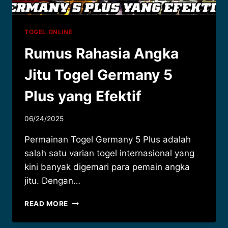
TOGEL ONLINE
Rumus Rahasia Angka
Jitu Togel Germany 5
Plus yang Efektif
06/24/2025
Permainan Togel Germany 5 Plus adalah
salah satu varian togel internasional yang
kini banyak digemari para pemain angka
jitu. Dengan…
RUMUS
READ MORE
RAHASIA
ANGKA