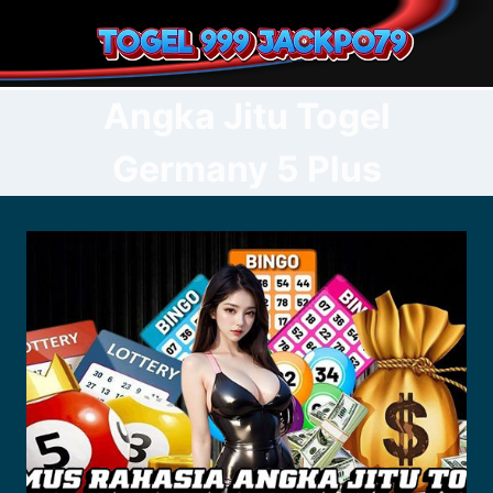
Skip
to
content
Angka Jitu Togel
Germany 5 Plus