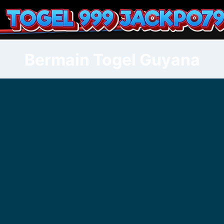
Bermain Togel Guyana