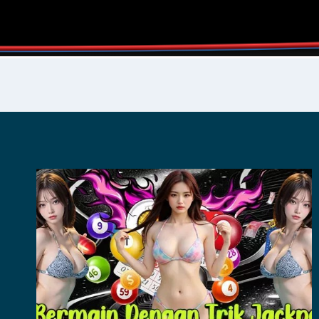
Skip
to
content