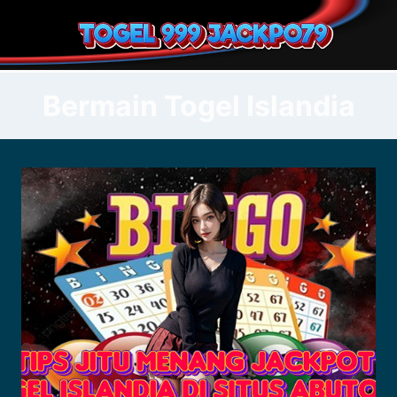
Skip
to
content
Bermain Togel Islandia