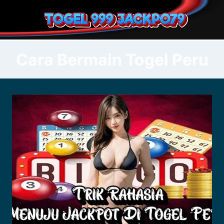
Skip
to
content
Cara Bermain Togel Peru