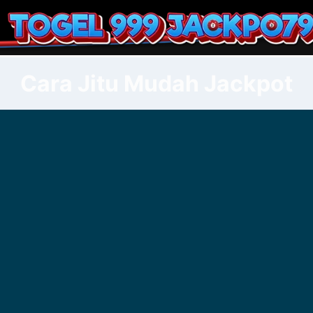
Cara Jitu Mudah Jackpot