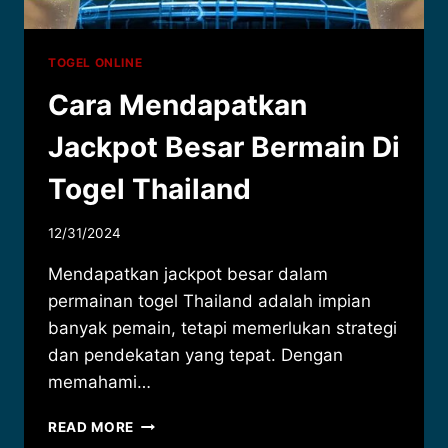
TOGEL ONLINE
Cara Mendapatkan
Jackpot Besar Bermain Di
Togel Thailand
12/31/2024
Mendapatkan jackpot besar dalam
permainan togel Thailand adalah impian
banyak pemain, tetapi memerlukan strategi
dan pendekatan yang tepat. Dengan
memahami…
CARA
READ MORE
MENDAPATKAN