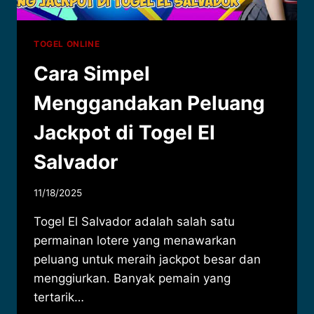
TOGEL ONLINE
Cara Simpel
Menggandakan Peluang
Jackpot di Togel El
Salvador
11/18/2025
Togel El Salvador adalah salah satu
permainan lotere yang menawarkan
peluang untuk meraih jackpot besar dan
menggiurkan. Banyak pemain yang
tertarik…