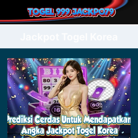
Skip
to
content
Jackpot Togel Korea