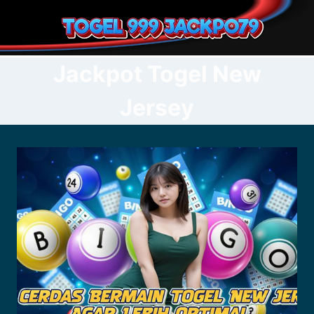
Skip
to
content
Jackpot Togel New
Jersey