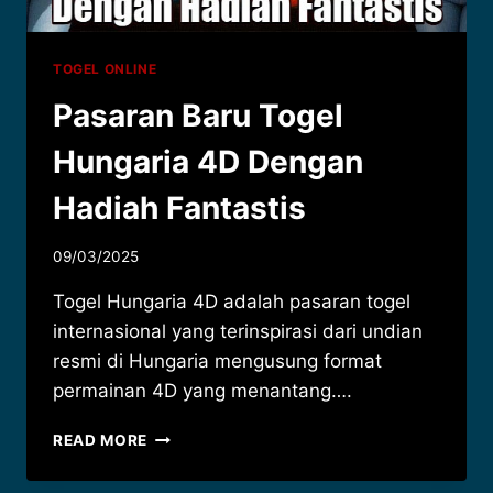
TOGEL ONLINE
Pasaran Baru Togel
Hungaria 4D Dengan
Hadiah Fantastis
09/03/2025
Togel Hungaria 4D adalah pasaran togel
internasional yang terinspirasi dari undian
resmi di Hungaria mengusung format
permainan 4D yang menantang….
PASARAN
READ MORE
BARU
TOGEL