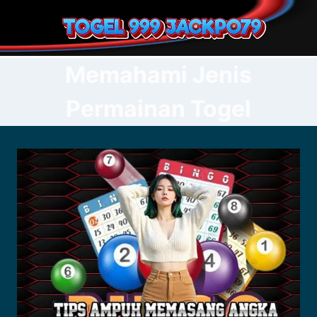
Skip
to
content
Memahami Jenis
Permainan Togel