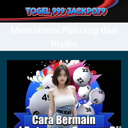
Skip
to
content
Memahami Peluang dan
Risiko