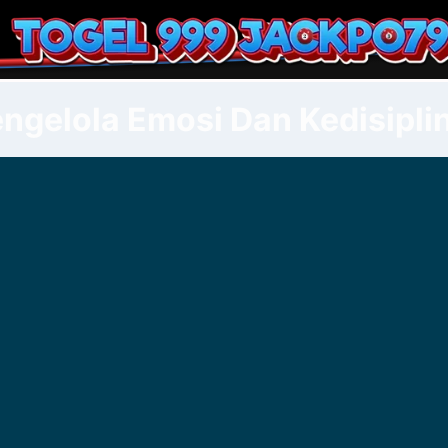
ngelola Emosi Dan Kedisipli