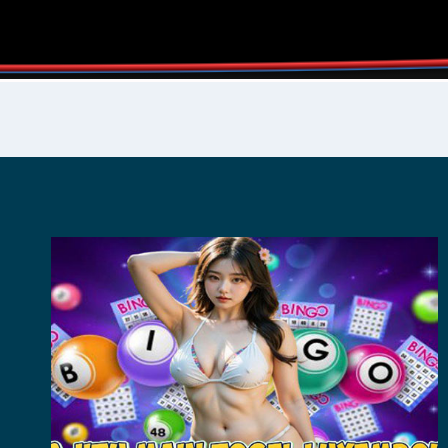
Skip
to
content