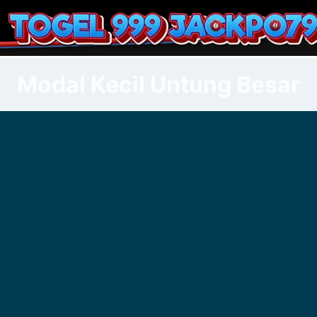
Modal Kecil Untung Besar