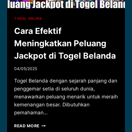
TOGEL ONLINE
Cara Efektif
Meningkatkan Peluang
Jackpot di Togel Belanda
04/05/2025
Togel Belanda dengan sejarah panjang dan
penggemar setia di seluruh dunia,
menawarkan peluang menarik untuk meraih
kemenangan besar. Dibutuhkan
pemahaman…
CARA
READ MORE
EFEKTIF