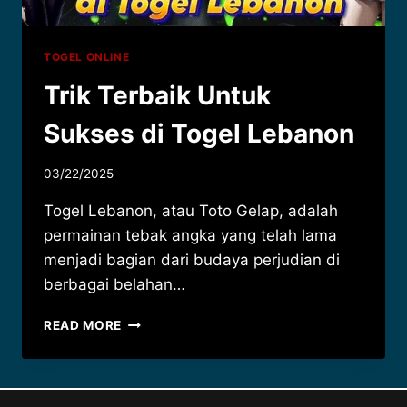
TOGEL ONLINE
Trik Terbaik Untuk
Sukses di Togel Lebanon
03/22/2025
Togel Lebanon, atau Toto Gelap, adalah
permainan tebak angka yang telah lama
menjadi bagian dari budaya perjudian di
berbagai belahan…
TRIK
READ MORE
TERBAIK
UNTUK
SUKSES
DI