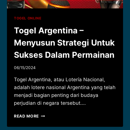
TOGEL ONLINE
Togel Argentina –
Menyusun Strategi Untuk
Sukses Dalam Permainan
06/15/2024
Togel Argentina, atau Lotería Nacional,
adalah lotere nasional Argentina yang telah
menjadi bagian penting dari budaya
perjudian di negara tersebut….
TOGEL
READ MORE
ARGENTINA
–