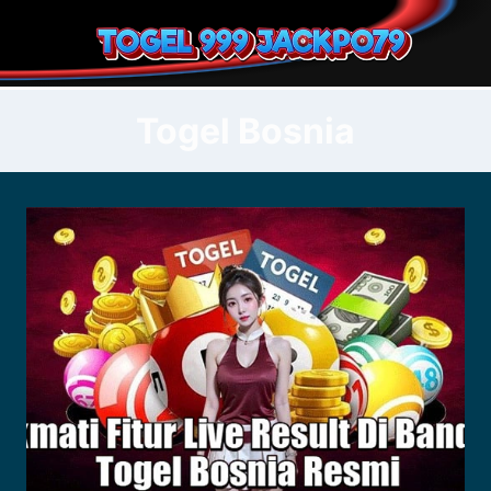
Skip
to
content
Togel Bosnia