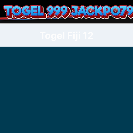
Togel Fiji 12