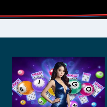
Skip
to
content