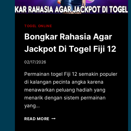
TOGEL ONLINE
Bongkar Rahasia Agar
Jackpot Di Togel Fiji 12
02/17/2026
Permainan togel Fiji 12 semakin populer
di kalangan pecinta angka karena
menawarkan peluang hadiah yang
menarik dengan sistem permainan
yang…
BONGKAR
READ MORE
RAHASIA
AGAR