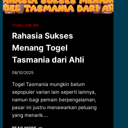
TOGEL ONLINE
Rahasia Sukses
Menang Togel
Tasmania dari Ahli
08/10/2025
Togel Tasmania mungkin belum
sepopuler varian lain seperti lainnya,
namun bagi pemain berpengalaman,
pasar ini justru menawarkan peluang
yang menarik….
RAHASIA
READ MORE