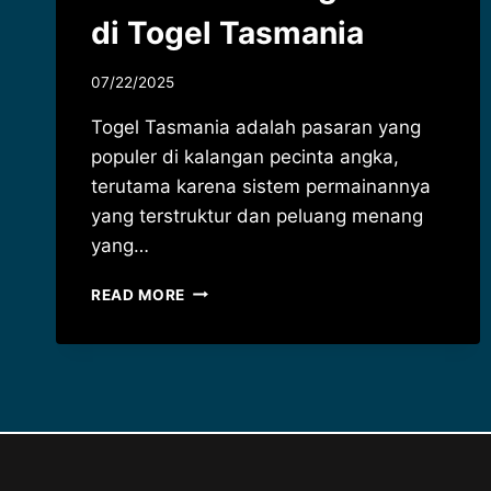
di Togel Tasmania
07/22/2025
Togel Tasmania adalah pasaran yang
populer di kalangan pecinta angka,
terutama karena sistem permainannya
yang terstruktur dan peluang menang
yang…
RAHASIA
READ MORE
MENANG
BESAR
DI
TOGEL
TASMANIA