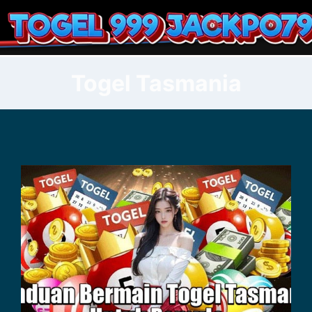
Togel Tasmania