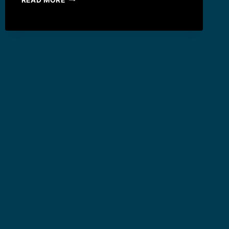
SUKSES
MENANG
TOGEL
TASMANIA
DARI
AHLI