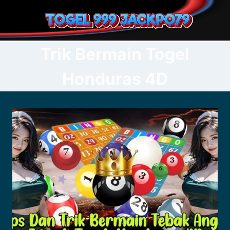
Skip
to
content
Trik Bermain Togel
Honduras 4D