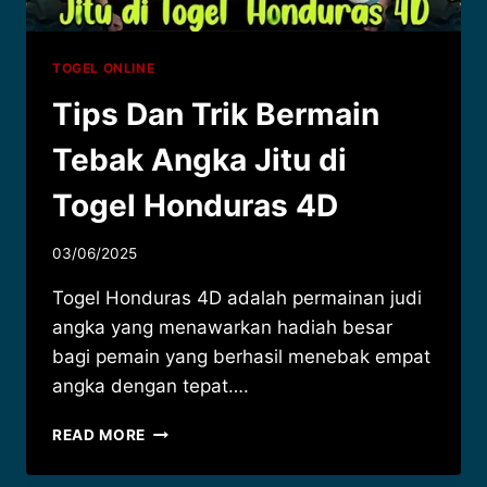
TOGEL ONLINE
Tips Dan Trik Bermain
Tebak Angka Jitu di
Togel Honduras 4D
03/06/2025
Togel Honduras 4D adalah permainan judi
angka yang menawarkan hadiah besar
bagi pemain yang berhasil menebak empat
angka dengan tepat….
TIPS
READ MORE
DAN
TRIK