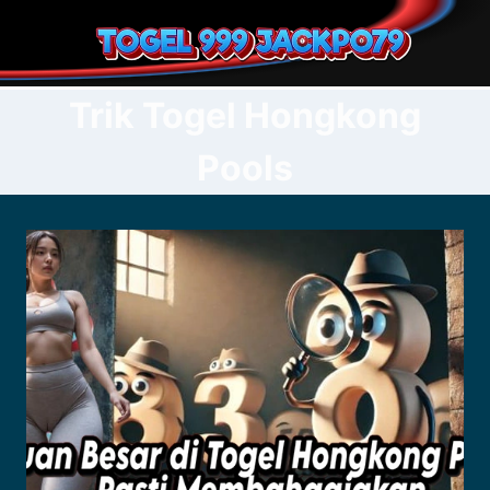
Skip
to
content
Trik Togel Hongkong
Pools