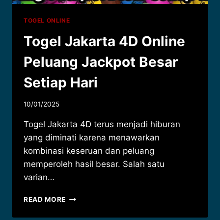
TOGEL ONLINE
Togel Jakarta 4D Online
Peluang Jackpot Besar
Setiap Hari
10/01/2025
Togel Jakarta 4D terus menjadi hiburan
yang diminati karena menawarkan
kombinasi keseruan dan peluang
memperoleh hasil besar. Salah satu
varian…
TOGEL
READ MORE
JAKARTA
4D