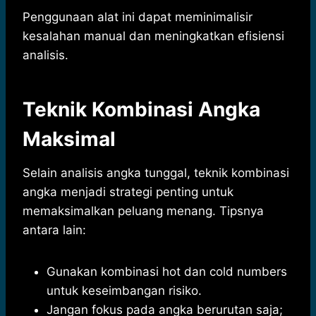
Penggunaan alat ini dapat meminimalisir
kesalahan manual dan meningkatkan efisiensi
analisis.
Teknik Kombinasi Angka
Maksimal
Selain analisis angka tunggal, teknik kombinasi
angka menjadi strategi penting untuk
memaksimalkan peluang menang. Tipsnya
antara lain:
Gunakan kombinasi hot dan cold numbers
untuk keseimbangan risiko.
Jangan fokus pada angka berurutan saja;