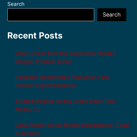
Search
Search
Recent Posts
Cara Cerdas Menang Togel Ohio Midday
Dengan Prediksi Tepat
Panduan Menghindari Kesalahan Fatal
Pemain Togel Philippines
Strategi Analisa Angka Untuk Togel Toto
Macau 4D
Cara Ampuh Untuk Meraih Kemenangan Togel
Argentina