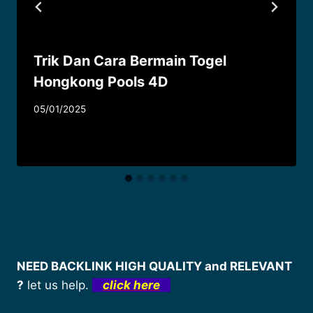
Trik Dan Cara Bermain Togel
Hongkong Pools 4D
05/01/2025
NEED BACKLINK HIGH QUALITY and RELEVANT
?
let us help.
click here