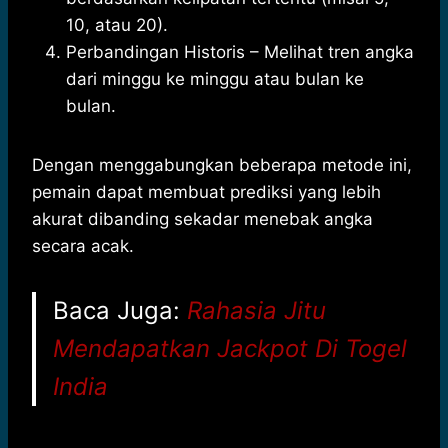
10, atau 20).
Perbandingan Historis – Melihat tren angka
dari minggu ke minggu atau bulan ke
bulan.
Dengan menggabungkan beberapa metode ini,
pemain dapat membuat prediksi yang lebih
akurat dibanding sekadar menebak angka
secara acak.
Baca Juga:
Rahasia Jitu
Mendapatkan Jackpot Di Togel
India