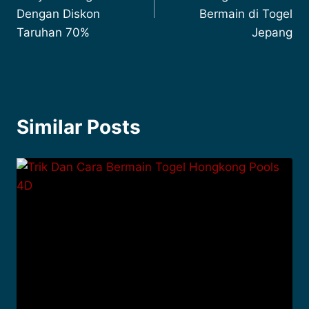
Dengan Diskon
Bermain di Togel
Taruhan 70%
Jepang
Similar Posts