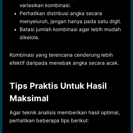
variasikan kombinasi.
Perhatikan distribusi angka secara
menyeluruh, jangan hanya pada satu digit.
Batasi jumlah kombinasi agar lebih mudah
dikelola.
Kombinasi yang terencana cenderung lebih
efektif daripada menebak angka secara acak.
Tips Praktis Untuk Hasil
Maksimal
Agar teknik analisis memberikan hasil optimal,
perhatikan beberapa tips berikut: