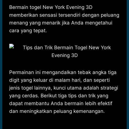
h
a
e
e
k
i
a
c
s
l
y
n
Bermain togel New York Evening 3D
t
e
s
e
p
e
memberikan sensasi tersendiri dengan peluang
s
b
e
g
e
menang yang menarik jika Anda mengetahui
A
o
n
r
cara yang tepat.
p
o
g
a
p
k
e
m
r
Permainan ini mengandalkan tebak angka tiga
digit yang keluar di malam hari, dan seperti
jenis togel lainnya, kunci utama adalah strategi
yang cerdas. Berikut tiga tips dan trik yang
dapat membantu Anda bermain lebih efektif
dan meningkatkan peluang kemenangan.