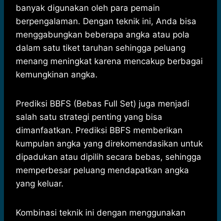
banyak digunakan oleh para pemain
berpengalaman. Dengan teknik ini, Anda bisa
menggabungkan beberapa angka atau pola
dalam satu tiket taruhan sehingga peluang
menang meningkat karena mencakup berbagai
kemungkinan angka.
Prediksi BBFS (Bebas Full Set) juga menjadi
salah satu strategi penting yang bisa
dimanfaatkan. Prediksi BBFS memberikan
kumpulan angka yang direkomendasikan untuk
dipadukan atau dipilih secara bebas, sehingga
memperbesar peluang mendapatkan angka
yang keluar.
Kombinasi teknik ini dengan menggunakan