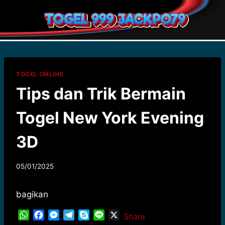
Skip
to
content
TOGEL ONLINE
Tips dan Trik Bermain
Togel New York Evening
3D
By
05/01/2025
admin9992379
bagikan
W
F
M
T
S
L
X
Share