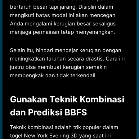
bertaruh besar tapi jarang. Disiplin dalam
mengikuti batas modal ini akan mencegah
Anda mengalami kerugian besar sekaligus
menjaga permainan tetap menyenangkan.
Selain itu, hindari mengejar kerugian dengan
meningkatkan taruhan secara drastis. Cara ini
justru bisa membuat kerugian semakin
membengkak dan tidak terkendali.
Gunakan Teknik Kombinasi
dan Prediksi BBFS
Teknik kombinasi adalah trik populer dalam
togel New York Evening 3D yang saat ini