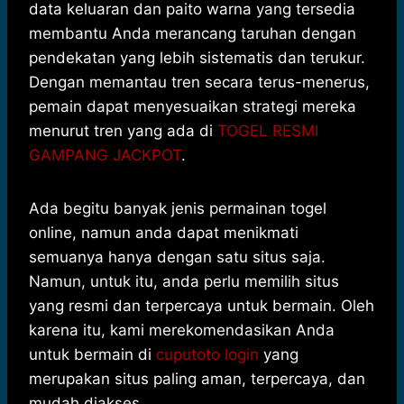
data keluaran dan paito warna yang tersedia
membantu Anda merancang taruhan dengan
pendekatan yang lebih sistematis dan terukur.
Dengan memantau tren secara terus-menerus,
pemain dapat menyesuaikan strategi mereka
menurut tren yang ada di
TOGEL RESMI
GAMPANG JACKPOT
.
Ada begitu banyak jenis permainan togel
online, namun anda dapat menikmati
semuanya hanya dengan satu situs saja.
Namun, untuk itu, anda perlu memilih situs
yang resmi dan terpercaya untuk bermain. Oleh
karena itu, kami merekomendasikan Anda
untuk bermain di
cuputoto login
yang
merupakan situs paling aman, terpercaya, dan
mudah diakses.