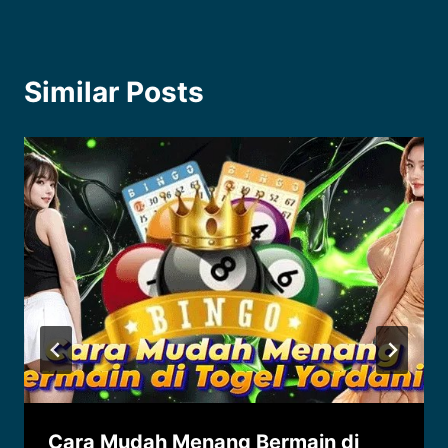
Similar Posts
Cara Mudah Menang Bermain di