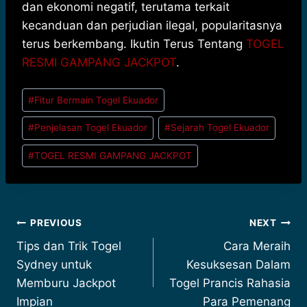
dan ekonomi negatif, terutama terkait
kecanduan dan perjudian ilegal, popularitasnya
terus berkembang. Ikutin Terus Tentang
TOGEL
RESMI GAMPANG JACKPOT
.
Post
#
Fitur Bermain Togel Ekuador
Tags:
#
Penjelasan Togel Ekuador
#
Sejarah Togel Ekuador
#
TOGEL RESMI GAMPANG JACKPOT
Post
PREVIOUS
NEXT
Tips dan Trik Togel
Cara Meraih
navigation
Sydney untuk
Kesuksesan Dalam
Memburu Jackpot
Togel Prancis Rahasia
Impian
Para Pemenang