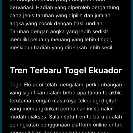
bervariasi. Hadiah yang diperoleh bergantung
pada jenis taruhan yang dipilih dan jumlah
angka yang cocok dengan hasil undian.
Taruhan dengan angka yang lebih sedikit
memiliki peluang menang yang lebih tinggi,
meskipun hadiah yang diberikan lebih kecil.
Tren Terbaru Togel Ekuador
Togel Ekuador telah mengalami perkembangan
yang signifikan dalam beberapa tahun terakhir,
terutama dengan masuknya teknologi digital
yang memungkinkan permainan ini semakin
mudah diakses. Salah satu tren terbaru adalah
peningkatan penggunaan platform online untuk
membeli tiket dan mengikuti undian, yang