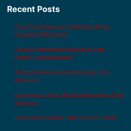
Recent Posts
Cara Cerdas Menang Togel Ohio Midday
Dengan Prediksi Tepat
Panduan Menghindari Kesalahan Fatal
Pemain Togel Philippines
Strategi Analisa Angka Untuk Togel Toto
Macau 4D
Cara Ampuh Untuk Meraih Kemenangan Togel
Argentina
Cara Akurat Prediksi Togel Ohio Eve Harian