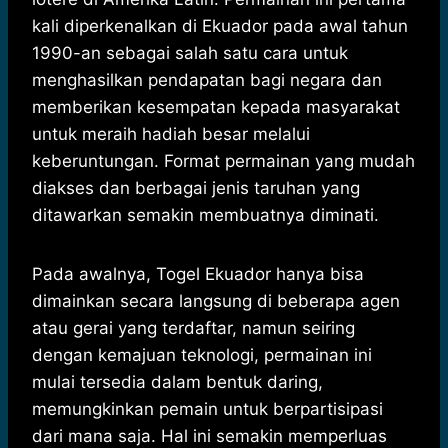
kali diperkenalkan di Ekuador pada awal tahun
1990-an sebagai salah satu cara untuk
menghasilkan pendapatan bagi negara dan
memberikan kesempatan kepada masyarakat
untuk meraih hadiah besar melalui
keberuntungan. Format permainan yang mudah
diakses dan berbagai jenis taruhan yang
ditawarkan semakin membuatnya diminati.
Pada awalnya, Togel Ekuador hanya bisa
dimainkan secara langsung di beberapa agen
atau gerai yang terdaftar, namun seiring
dengan kemajuan teknologi, permainan ini
mulai tersedia dalam bentuk daring,
memungkinkan pemain untuk berpartisipasi
dari mana saja. Hal ini semakin memperluas