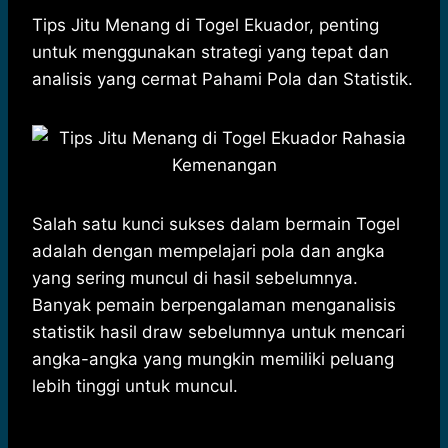
h
a
e
e
k
i
a
c
s
l
y
n
Tips Jitu Menang di Togel Ekuador, penting
t
e
s
e
p
e
untuk menggunakan strategi yang tepat dan
s
b
e
g
e
analisis yang cermat Pahami Pola dan Statistik.
A
o
n
r
p
o
g
a
p
k
e
m
r
Salah satu kunci sukses dalam bermain Togel
adalah dengan mempelajari pola dan angka
yang sering muncul di hasil sebelumnya.
Banyak pemain berpengalaman menganalisis
statistik hasil draw sebelumnya untuk mencari
angka-angka yang mungkin memiliki peluang
lebih tinggi untuk muncul.