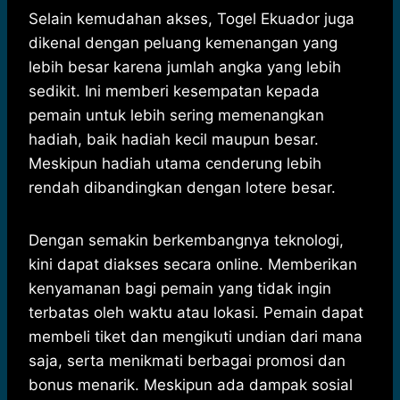
Selain kemudahan akses, Togel Ekuador juga
dikenal dengan peluang kemenangan yang
lebih besar karena jumlah angka yang lebih
sedikit. Ini memberi kesempatan kepada
pemain untuk lebih sering memenangkan
hadiah, baik hadiah kecil maupun besar.
Meskipun hadiah utama cenderung lebih
rendah dibandingkan dengan lotere besar.
Dengan semakin berkembangnya teknologi,
kini dapat diakses secara online. Memberikan
kenyamanan bagi pemain yang tidak ingin
terbatas oleh waktu atau lokasi. Pemain dapat
membeli tiket dan mengikuti undian dari mana
saja, serta menikmati berbagai promosi dan
bonus menarik. Meskipun ada dampak sosial