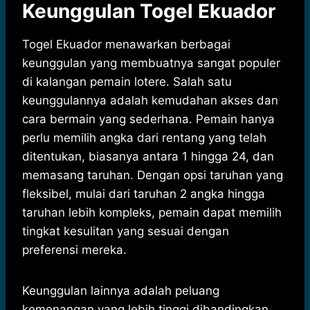
Keunggulan Togel Ekuador
Togel Ekuador menawarkan berbagai
keunggulan yang membuatnya sangat populer
di kalangan pemain lotere. Salah satu
keunggulannya adalah kemudahan akses dan
cara bermain yang sederhana. Pemain hanya
perlu memilih angka dari rentang yang telah
ditentukan, biasanya antara 1 hingga 24, dan
memasang taruhan. Dengan opsi taruhan yang
fleksibel, mulai dari taruhan 2 angka hingga
taruhan lebih kompleks, pemain dapat memilih
tingkat kesulitan yang sesuai dengan
preferensi mereka.
Keunggulan lainnya adalah peluang
kemenangan yang lebih tinggi dibandingkan