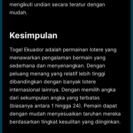
mengikuti undian secara teratur dengan
mudah.
Kesimpulan
Togel Ekuador adalah permainan lotere yang
menawarkan pengalaman bermain yang
sederhana dan menyenangkan. Dengan
peluang menang yang relatif lebih tinggi
dibandingkan dengan banyak lotere
internasional lainnya. Dengan memilih angka
dari sekumpulan angka yang terbatas
(biasanya antara 1 hingga 24). Pemain dapat
dengan mudah menyesuaikan taruhan mereka
berdasarkan tingkat kesulitan yang diinginkan.