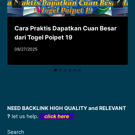
Cara Praktis Dapatkan Cuan Besar
dari Togel Poipet 19
08/27/2025
NEED BACKLINK HIGH QUALITY and RELEVANT
?
let us help.
click here
Search