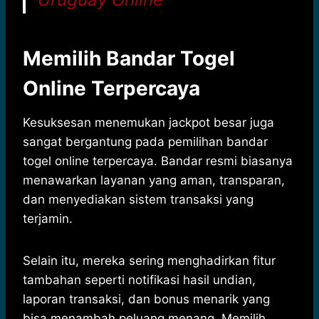
Memilih Bandar Togel
Online Terpercaya
Kesuksesan menemukan jackpot besar juga
sangat bergantung pada pemilihan bandar
togel online terpercaya. Bandar resmi biasanya
menawarkan layanan yang aman, transparan,
dan menyediakan sistem transaksi yang
terjamin.
Selain itu, mereka sering menghadirkan fitur
tambahan seperti notifikasi hasil undian,
laporan transaksi, dan bonus menarik yang
bisa menambah peluang menang. Memilih