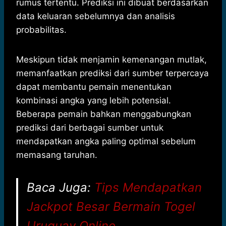
rumus tertentu. Prediksi ini dibuat berdasarkan
data keluaran sebelumnya dan analisis
probabilitas.
Meskipun tidak menjamin kemenangan mutlak,
memanfaatkan prediksi dari sumber terpercaya
dapat membantu pemain menentukan
kombinasi angka yang lebih potensial.
Beberapa pemain bahkan menggabungkan
prediksi dari berbagai sumber untuk
mendapatkan angka paling optimal sebelum
memasang taruhan.
Baca Juga:
Tips Mendapatkan
Jackpot Besar Bermain Togel
Uruguay Online