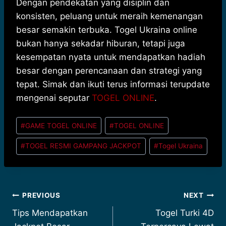
Dengan pendekatan yang disiplin dan
konsisten, peluang untuk meraih kemenangan
besar semakin terbuka. Togel Ukraina online
bukan hanya sekadar hiburan, tetapi juga
kesempatan nyata untuk mendapatkan hadiah
besar dengan perencanaan dan strategi yang
tepat. Simak dan ikuti terus informasi terupdate
mengenai seputar
TOGEL ONLINE
.
Post
#
GAME TOGEL ONLINE
#
TOGEL ONLINE
Tags:
#
TOGEL RESMI GAMPANG JACKPOT
#
Togel Ukraina
Post
PREVIOUS
NEXT
Tips Mendapatkan
Togel Turki 4D
navigation