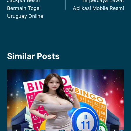
Jackpot Besar
Terpercaya Lewat
Bermain Togel
Aplikasi Mobile Resmi
Uruguay Online
Similar Posts