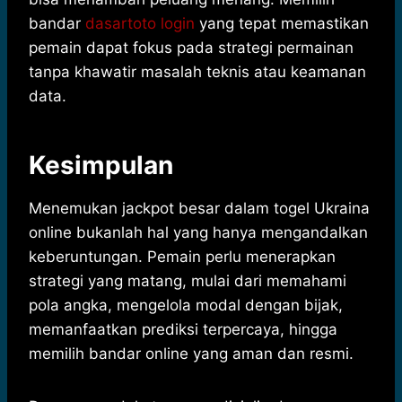
bandar
dasartoto login
yang tepat memastikan
pemain dapat fokus pada strategi permainan
tanpa khawatir masalah teknis atau keamanan
data.
Kesimpulan
Menemukan jackpot besar dalam togel Ukraina
online bukanlah hal yang hanya mengandalkan
keberuntungan. Pemain perlu menerapkan
strategi yang matang, mulai dari memahami
pola angka, mengelola modal dengan bijak,
memanfaatkan prediksi terpercaya, hingga
memilih bandar online yang aman dan resmi.