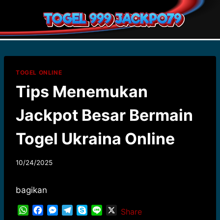
Skip
to
content
TOGEL ONLINE
Tips Menemukan
Jackpot Besar Bermain
Togel Ukraina Online
By
10/24/2025
admin9992379
bagikan
W
F
M
T
S
L
X
Share