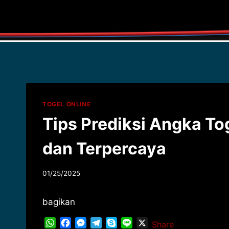
Skip
to
content
TOGEL ONLINE
Tips Prediksi Angka Tog
dan Terpercaya
By
01/25/2025
admin9992379
bagikan
W
F
M
T
S
L
X
Share