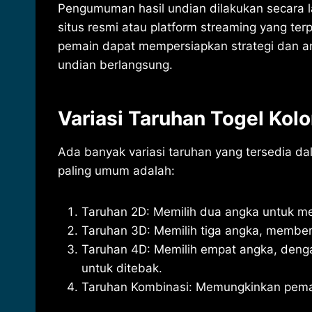
Pengumuman hasil undian dilakukan secara 
situs resmi atau platform streaming yang terp
pemain dapat mempersiapkan strategi dan an
undian berlangsung.
Variasi Taruhan Togel Kol
Ada banyak variasi taruhan yang tersedia da
paling umum adalah:
Taruhan 2D: Memilih dua angka untuk me
Taruhan 3D: Memilih tiga angka, member
Taruhan 4D: Memilih empat angka, dengan 
untuk ditebak.
Taruhan Kombinasi: Memungkinkan pemai