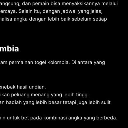
langsung, dan pemain bisa menyaksikannya melalui
ercaya. Selain itu, dengan jadwal yang jelas,
alisa angka dengan lebih baik sebelum setiap
ombia
lam permainan togel Kolombia. Di antara yang
nebak hasil undian.
ikan peluang menang yang lebih tinggi.
hadiah yang lebih besar tetapi juga lebih sulit
n untuk bet pada kombinasi angka yang berbeda.