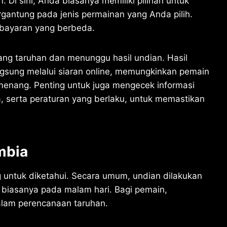
 Di sini, Anda biasanya memiliki pilihan untuk
rgantung pada jenis permainan yang Anda pilih.
embayaran yang berbeda.
ng taruhan dan menunggu hasil undian. Hasil
gsung melalui siaran online, memungkinkan pemain
enang. Penting untuk juga mengecek informasi
a, serta peraturan yang berlaku, untuk memastikan
mbia
g untuk diketahui. Secara umum, undian dilakukan
, biasanya pada malam hari. Bagi pemain,
lam perencanaan taruhan.