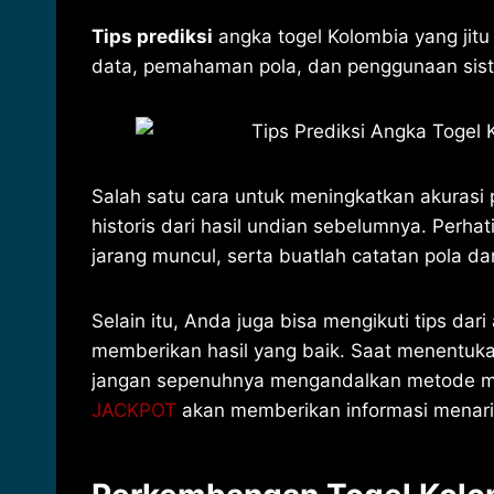
h
a
e
e
k
i
a
c
s
l
y
n
Tips prediksi
angka togel Kolombia yang jitu
t
e
s
e
p
e
data, pemahaman pola, dan penggunaan siste
s
b
e
g
e
A
o
n
r
p
o
g
a
p
k
e
m
r
Salah satu cara untuk meningkatkan akurasi
historis dari hasil undian sebelumnya. Perh
jarang muncul, serta buatlah catatan pola dari
Selain itu, Anda juga bisa mengikuti tips dari
memberikan hasil yang baik. Saat menentuk
jangan sepenuhnya mengandalkan metode ma
JACKPOT
akan memberikan informasi menarik