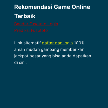
Rekomendasi Game Online
Terbaik
Bandar Fusototo Login
Prediksi Fusototo
Link alternatif
daftar dan login
100%
aman mudah gampang memberikan
jackpot besar yang bisa anda dapatkan
di sini.