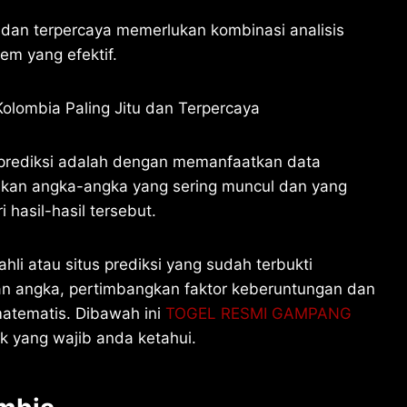
 dan terpercaya memerlukan kombinasi analisis
m yang efektif.​
 prediksi adalah dengan memanfaatkan data
atikan angka-angka yang sering muncul dan yang
 hasil-hasil tersebut.
 ahli atau situs prediksi yang sudah terbukti
an angka, pertimbangkan faktor keberuntungan dan
tematis. Dibawah ini
TOGEL RESMI GAMPANG
 yang wajib anda ketahui.