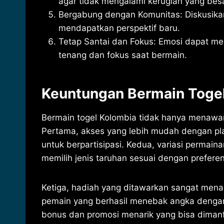
agar tidak mengalami kerugian yang besa
Bergabung dengan Komunitas: Diskusikan
mendapatkan perspektif baru.
Tetap Santai dan Fokus: Emosi dapat me
tenang dan fokus saat bermain.
Keuntungan Bermain Toge
Bermain togel Kolombia tidak hanya menawar
Pertama, akses yang lebih mudah dengan pl
untuk berpartisipasi. Kedua, variasi permai
memilih jenis taruhan sesuai dengan prefere
Ketiga, hadiah yang ditawarkan sangat menari
pemain yang berhasil menebak angka dengan 
bonus dan promosi menarik yang bisa diman