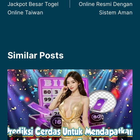
Jackpot Besar Togel
Online Resmi Dengan
Online Taiwan
Sistem Aman
Similar Posts