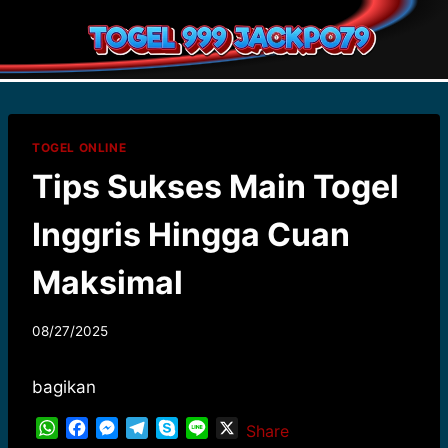
Skip
to
content
TOGEL ONLINE
Tips Sukses Main Togel
Inggris Hingga Cuan
Maksimal
By
08/27/2025
admin9992379
bagikan
W
F
M
T
S
L
X
Share