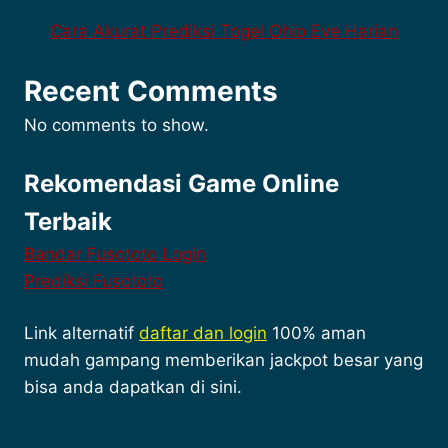
Cara Akurat Prediksi Togel Ohio Eve Harian
Recent Comments
No comments to show.
Rekomendasi Game Online
Terbaik
Bandar Fusototo Login
Prediksi Fusototo
Link alternatif
daftar dan login
100% aman
mudah gampang memberikan jackpot besar yang
bisa anda dapatkan di sini.