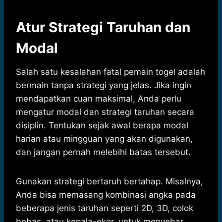
Atur Strategi Taruhan dan
Modal
Salah satu kesalahan fatal pemain togel adalah
bermain tanpa strategi yang jelas. Jika ingin
mendapatkan cuan maksimal, Anda perlu
mengatur modal dan strategi taruhan secara
disiplin. Tentukan sejak awal berapa modal
harian atau mingguan yang akan digunakan,
dan jangan pernah melebihi batas tersebut.
Gunakan strategi bertaruh bertahap. Misalnya,
Anda bisa memasang kombinasi angka pada
beberapa jenis taruhan seperti 2D, 3D, colok
bebas, atau kepala-ekor, untuk menyebar