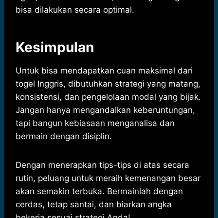
bisa dilakukan secara optimal.
Kesimpulan
Untuk bisa mendapatkan cuan maksimal dari
togel Inggris, dibutuhkan strategi yang matang,
konsistensi, dan pengelolaan modal yang bijak.
Jangan hanya mengandalkan keberuntungan,
tapi bangun kebiasaan menganalisa dan
bermain dengan disiplin.
Dengan menerapkan tips-tips di atas secara
rutin, peluang untuk meraih kemenangan besar
akan semakin terbuka. Bermainlah dengan
cerdas, tetap santai, dan biarkan angka
bekerja sesuai strategi Anda!