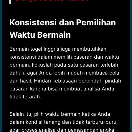
Konsistensi dan Pemilihan
Waktu Bermain
Bermain togel Inggris juga membutuhkan
konsistensi dalam memilih pasaran dan waktu
bermain. Fokuslah pada satu pasaran terlebih
dahulu agar Anda lebih mudah membaca pola
dan hasil. Hindari kebiasaan berpindah-pindah
pasaran karena bisa membuat analisa Anda
tidak terarah.
Selain itu, pilih waktu bermain ketika Anda
dalam kondisi tenang dan tidak terburu-buru,
agar proses analisa dan pemasangan angka