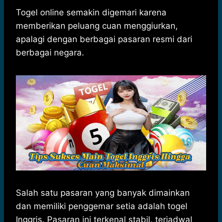
h
a
e
e
k
i
a
c
s
l
y
n
Togel online semakin digemari karena
t
e
s
e
p
e
memberikan peluang cuan menggiurkan,
s
b
e
g
e
apalagi dengan berbagai pasaran resmi dari
A
o
n
r
berbagai negara.
p
o
g
a
p
k
e
m
r
Salah satu pasaran yang banyak dimainkan
dan memiliki penggemar setia adalah togel
Inggris. Pasaran ini terkenal stabil, terjadwal