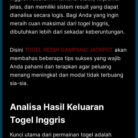
jelas, dan memiliki sistem result yang dapat
dianalisa secara logis. Bagi Anda yang ingin
meraih cuan maksimal dari togel Inggris,
dibutuhkan lebih dari sekadar keberuntungan.
Disini
TOGEL RESMI GAMPANG JACKPOT
akan
membahas beberapa tips sukses yang wajib
Anda pahami dan terapkan agar peluang
menang meningkat dan modal tidak terbuang
sia-sia.
Analisa Hasil Keluaran
Togel Inggris
Kunci utama dari permainan togel adalah