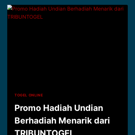
KECIL
UNTUNG
BESAR,
YUK
GABUNG
TOGEL ONLINE
Promo Hadiah Undian
Berhadiah Menarik dari
TRIBUNTOGEL