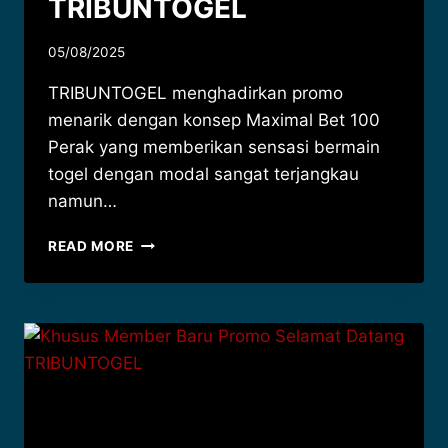
TRIBUNTOGEL
05/08/2025
TRIBUNTOGEL menghadirkan promo
menarik dengan konsep Maximal Bet 100
Perak yang memberikan sensasi bermain
togel dengan modal sangat terjangkau
namun…
PROMO
READ MORE
MAXIMAL
BET
100
PERAK,
SENSASI
MENANG
DI
TRIBUNTOGEL