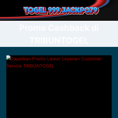
Skip
to
content
Promo Cashback di
TRIBUNTOGEL