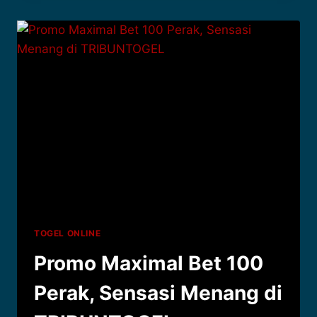
LAYANAN
CUSTOMER
SERVICE
TRIBUNTOGEL
TOGEL ONLINE
Promo Maximal Bet 100
Perak, Sensasi Menang di