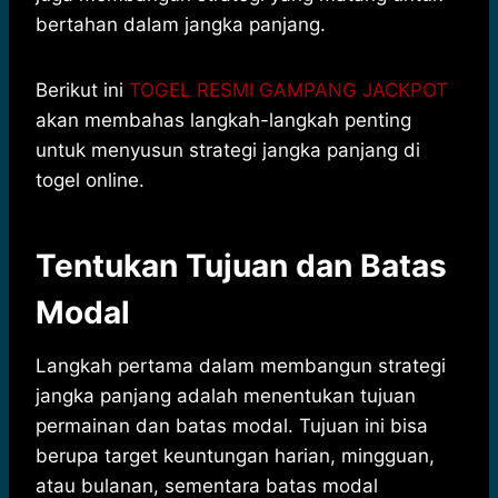
bertahan dalam jangka panjang.
Berikut ini
TOGEL RESMI GAMPANG JACKPOT
akan membahas langkah-langkah penting
untuk menyusun strategi jangka panjang di
togel online.
Tentukan Tujuan dan Batas
Modal
Langkah pertama dalam membangun strategi
jangka panjang adalah menentukan tujuan
permainan dan batas modal. Tujuan ini bisa
berupa target keuntungan harian, mingguan,
atau bulanan, sementara batas modal