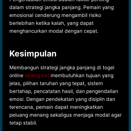
dalam strategi jangka panjang. Pemain yang
emosional cenderung mengambil risiko
berlebihan ketika kalah, yang dapat
menghancurkan modal dengan cepat.
Kesimpulan
Membangun strategi jangka panjang di togel
online
obeng bet
membutuhkan tujuan yang
jelas, pilihan taruhan yang tepat, sistem
bertahap, pencatatan hasil, dan pengendalian
emosi. Dengan pendekatan yang disiplin dan
terencana, pemain dapat meningkatkan
peluang menang sekaligus menjaga modal agar
tetap stabil.