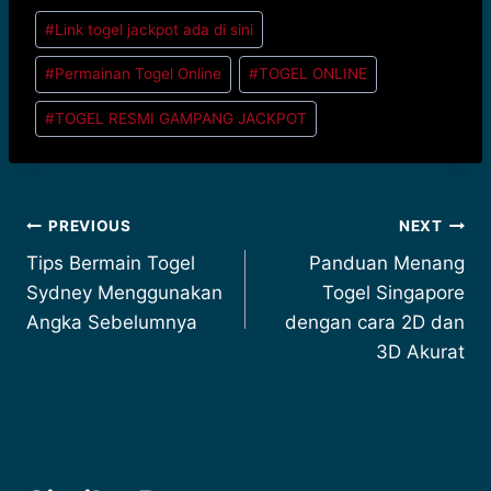
Post
#
Link togel jackpot ada di sini
Tags:
#
Permainan Togel Online
#
TOGEL ONLINE
#
TOGEL RESMI GAMPANG JACKPOT
Post
PREVIOUS
NEXT
Tips Bermain Togel
Panduan Menang
navigation
Sydney Menggunakan
Togel Singapore
Angka Sebelumnya
dengan cara 2D dan
3D Akurat