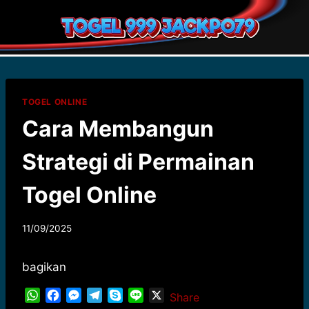
Skip
to
content
TOGEL ONLINE
Cara Membangun
Strategi di Permainan
Togel Online
By
11/09/2025
admin9992379
bagikan
W
F
M
T
S
L
X
Share