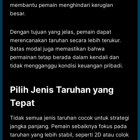
membantu pemain menghindari kerugian
besar.
Dengan tujuan yang jelas, pemain dapat
merencanakan taruhan secara lebih terukur.
Batas modal juga memastikan bahwa
permainan tetap berada dalam kendali dan
tidak mengganggu kondisi keuangan pribadi.
Pilih Jenis Taruhan yang
Tepat
Tidak semua jenis taruhan cocok untuk strategi
jangka panjang. Pemain sebaiknya fokus pada
taruhan yang lebih stabil, seperti 2D atau colok