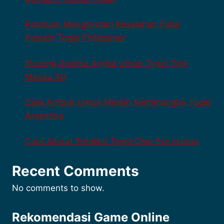
Panduan Menghindari Kesalahan Fatal
Pemain Togel Philippines
Strategi Analisa Angka Untuk Togel Toto
Macau 4D
Cara Ampuh Untuk Meraih Kemenangan Togel
Argentina
Cara Akurat Prediksi Togel Ohio Eve Harian
Recent Comments
No comments to show.
Rekomendasi Game Online