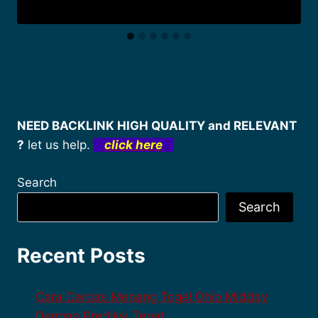
NEED BACKLINK HIGH QUALITY and RELEVANT
?
let us help.
click here
Search
Search
Recent Posts
Cara Cerdas Menang Togel Ohio Midday
Dengan Prediksi Tepat